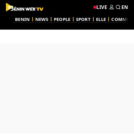
LIVE
EN
BENIN
NEWS
PEOPLE
SPORT
ELLE
COMMUN