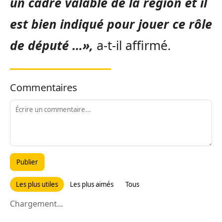
un cadre valable de la région et il
est bien indiqué pour jouer ce rôle
de député …»,
a-t-il affirmé.
Commentaires
Publier
Les plus utiles
Les plus aimés
Tous
Chargement...