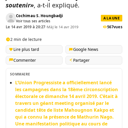
soutenir
»
, a-t-il expliqué.
Cochimau S. Houngbadji
A LA UNE
Voir tous ses articles
Le 14 avr 2019 à 20:27
•
MàJ le 14 avr 2019
567
vues
2 min de lecture
Lire plus tard
Google News
Commenter
Partager
SOMMAIRE
L’Union Progressiste a officiellement lancé
les campagnes dans la 18ème circonscription
électorale ce dimanche 14 avril 2019. C’était à
travers un géant meeting organisé par le
candidat tête de liste Mahougnon Kakpo et
qui a connu la présence de Mathurin Nago.
Une manifestation politique au cours de