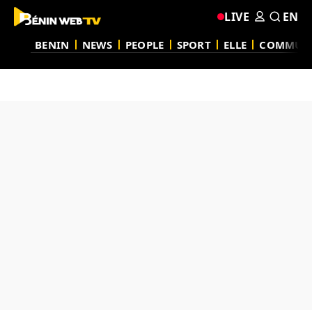
LIVE
EN
BENIN
NEWS
PEOPLE
SPORT
ELLE
COMMUN