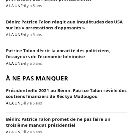
A LA UNE
•
il y a 5 ans
Bénin: Patrice Talon réagit aux inquiétudes des USA
sur les « arrestations d’opposants »
A LA UNE
•
il y a 5 ans
Patrice Talon décrit la voracité des politiciens,
fossoyeurs de l’économie béninoise
A LA UNE
•
il y a 5 ans
À NE PAS MANQUER
Présidentielle 2021 au Bénin: Patrice Talon révèle des
soutiens financiers de Réckya Madougou
A LA UNE
•
il y a 5 ans
Bénin: Patrice Talon promet de ne pas faire un
troisième mandat présidentiel
A LA UNE
•
il y a 5 ans