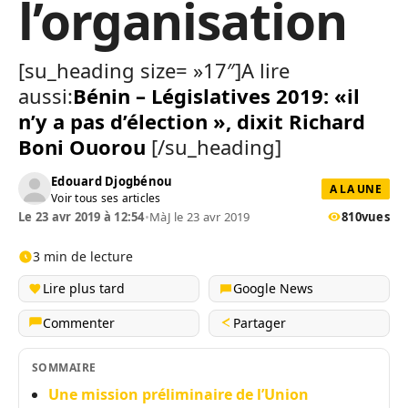
l’organisation
[su_heading size= »17″]A lire
aussi:
Bénin – Législatives 2019: «il
n’y a pas d’élection », dixit Richard
Boni Ouorou
[/su_heading]
Edouard Djogbénou
A LA UNE
Voir tous ses articles
Le 23 avr 2019 à 12:54
•
MàJ le 23 avr 2019
810
vues
3 min de lecture
Lire plus tard
Google News
Commenter
Partager
SOMMAIRE
Une mission préliminaire de l’Union