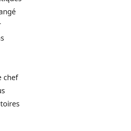
hangé
r
ns
e chef
us
toires