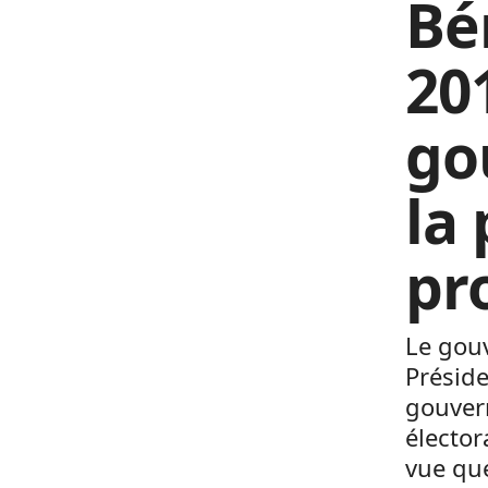
Bé
201
go
la
pr
Le gou
Préside
gouver
élector
vue que