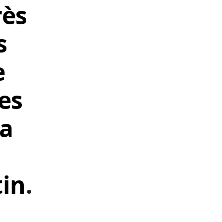
rès
s
e
des
la
tin
.