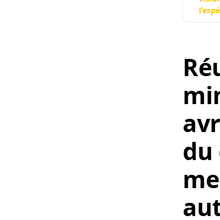
l’esp
Réu
min
avr
du
men
aut