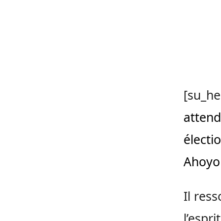
[su_he
attend
électio
Ahoyo
Il res
l’espr