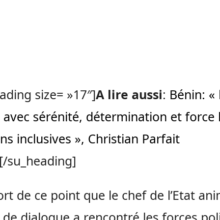
ading size= »17″]
A lire aussi
:
Bénin: « 
 avec sérénité, détermination et force 
ns inclusives », Christian Parfait
[/su_heading]
sort de ce point que le chef de l’Etat an
it de dialogue a rencontré les forces pol