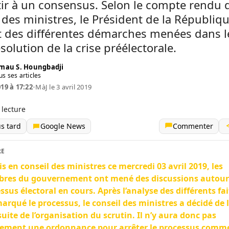
tir à un consensus. Selon le compte rendu 
 des ministres, le Président de la Républiqu
t des différentes démarches menées dans l
ésolution de la crise préélectorale.
mau S. Houngbadji
us ses articles
019 à 17:22
•
MàJ le 3 avril 2019
 lecture
us tard
Google News
Commenter
RE
s en conseil des ministres ce mercredi 03 avril 2019, les
res du gouvernement ont mené des discussions autour
ssus électoral en cours. Après l’analyse des différents fai
arqué le processus, le conseil des ministres a décidé de 
uite de l’organisation du scrutin. Il n’y aura donc pas
lement une ordonnance pour arrêter le processus comm