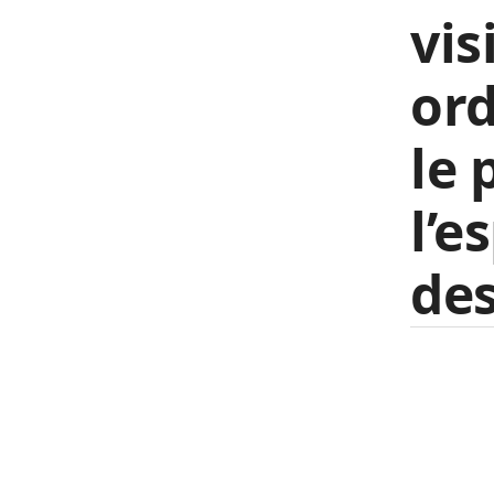
vis
or
le
l’e
des