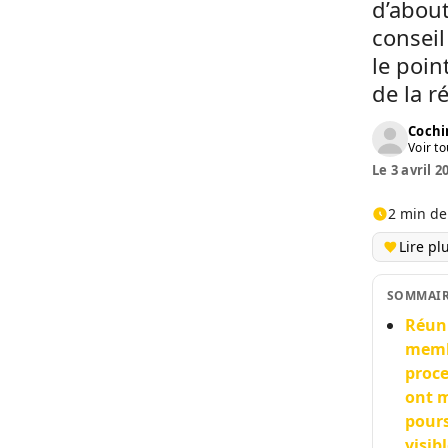
d’abou
conseil
le poin
de la r
Cochi
Voir to
Le 3 avril 2
2 min de
Lire pl
SOMMAI
Réuni
memb
proce
ont m
pours
visib