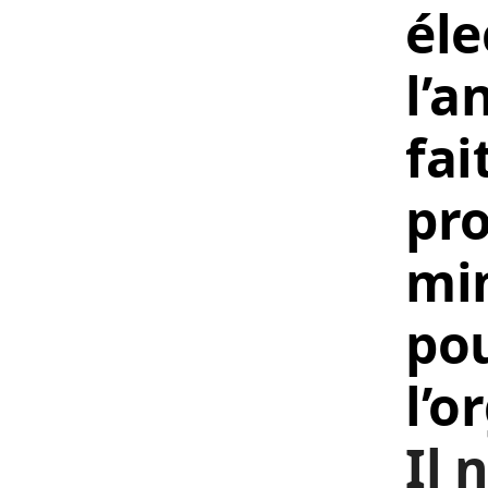
éle
l’a
fai
pro
min
pou
l’o
Il 