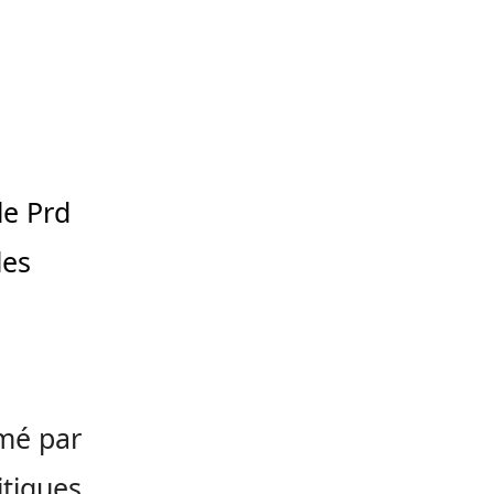
le Prd
les
imé par
itiques