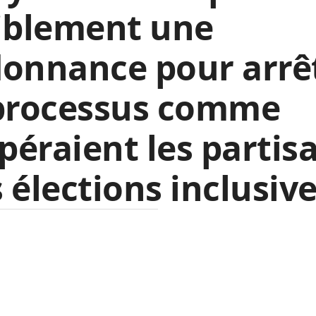
iblement une
donnance pour arrê
 processus comme
spéraient les partis
 élections inclusive