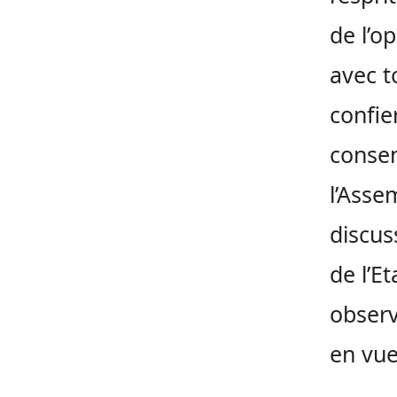
de l’o
avec to
confie
consen
l’Asse
discus
de l’E
observ
en vue