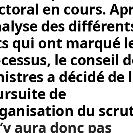
ctoral en cours. Ap
nalyse des différent
ts qui ont marqué l
cessus, le conseil 
istres a décidé de 
rsuite de
rganisation du scru
n’y aura donc pas