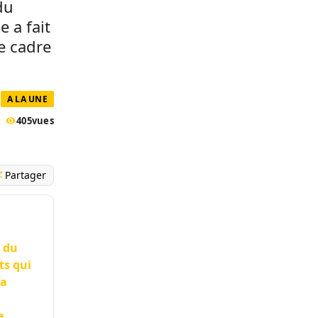
du
e a fait
e cadre
A LA UNE
405
vues
Partager
 du
ts qui
la
e