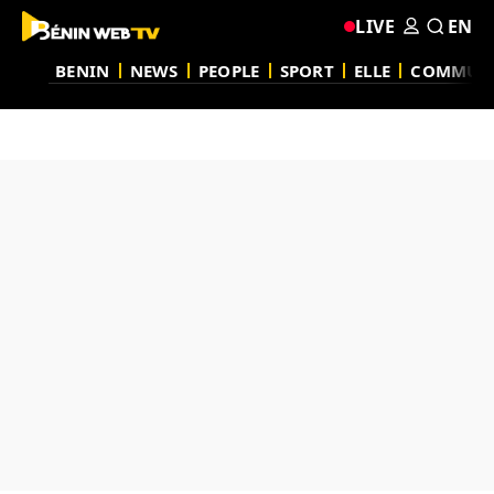
LIVE
EN
BENIN
NEWS
PEOPLE
SPORT
ELLE
COMMUN