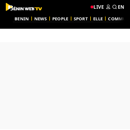
LIVE
EN
BENIN
NEWS
PEOPLE
SPORT
ELLE
COMMUN