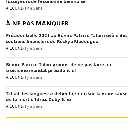
fossoyeurs de l’économie béninoise
A LA UNE
•
il y a 5 ans
À NE PAS MANQUER
Présidentielle 2021 au Bénin: Patrice Talon révèle des
soutiens financiers de Réckya Madougou
A LA UNE
•
il y a 5 ans
Bénin: Patrice Talon promet de ne pas faire un
troisième mandat présidentiel
A LA UNE
•
il y a 5 ans
Tchad: les langues se délient (enfin) sur la vraie cause
de la mort d’Idriss Déby Itno
A LA UNE
•
il y a 5 ans