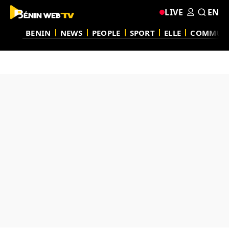
LIVE
EN
BENIN
NEWS
PEOPLE
SPORT
ELLE
COMMUN