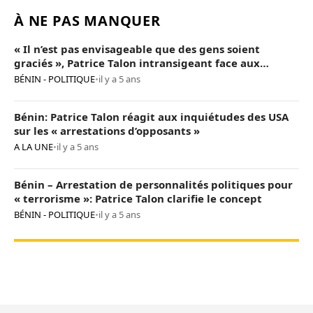
À NE PAS MANQUER
« Il n’est pas envisageable que des gens soient
graciés », Patrice Talon intransigeant face aux
« opposants terroristes »
BÉNIN - POLITIQUE
•
il y a 5 ans
Bénin: Patrice Talon réagit aux inquiétudes des USA
sur les « arrestations d’opposants »
A LA UNE
•
il y a 5 ans
Bénin – Arrestation de personnalités politiques pour
« terrorisme »: Patrice Talon clarifie le concept
BÉNIN - POLITIQUE
•
il y a 5 ans