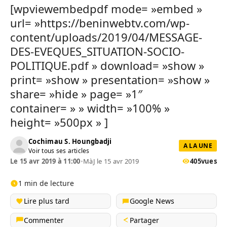
[wpviewembedpdf mode= »embed »
url= »https://beninwebtv.com/wp-
content/uploads/2019/04/MESSAGE-
DES-EVEQUES_SITUATION-SOCIO-
POLITIQUE.pdf » download= »show »
print= »show » presentation= »show »
share= »hide » page= »1″
container= » » width= »100% »
height= »500px » ]
Cochimau S. Houngbadji
A LA UNE
Voir tous ses articles
Le 15 avr 2019 à 11:00
•
MàJ le 15 avr 2019
405
vues
1 min de lecture
Lire plus tard
Google News
Commenter
Partager