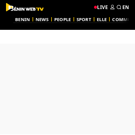
LIVE
EN
BENIN
NEWS
PEOPLE
SPORT
ELLE
COMMUN