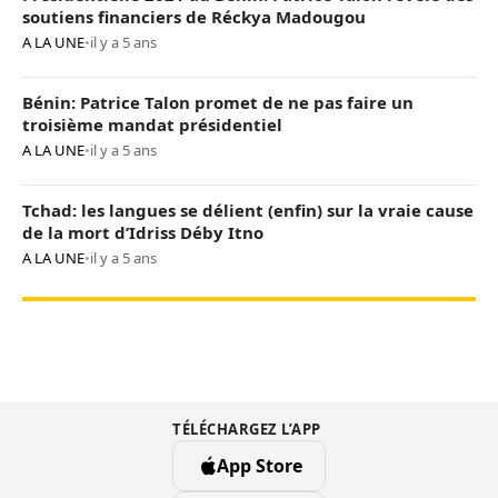
soutiens financiers de Réckya Madougou
A LA UNE
•
il y a 5 ans
Bénin: Patrice Talon promet de ne pas faire un
troisième mandat présidentiel
A LA UNE
•
il y a 5 ans
Tchad: les langues se délient (enfin) sur la vraie cause
de la mort d’Idriss Déby Itno
A LA UNE
•
il y a 5 ans
TÉLÉCHARGEZ L’APP
App Store