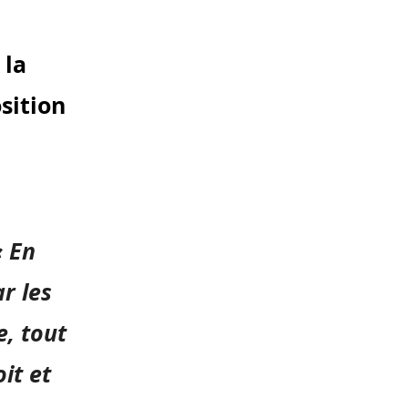
 la
sition
« En
r les
, tout
it et