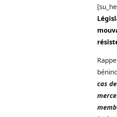
[su_he
Législ
mouva
résist
Rappel
bénino
cas de
mercen
membre