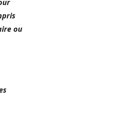
our
mpris
aire ou
es