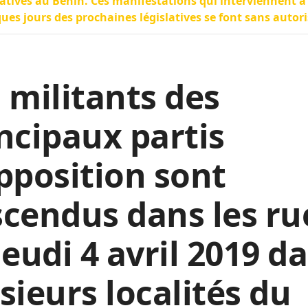
latives au Bénin. Ces manifestations qui interviennent à
ues jours des prochaines législatives se font sans autori
 militants des
ncipaux partis
pposition sont
cendus dans les ru
jeudi 4 avril 2019 d
sieurs localités du