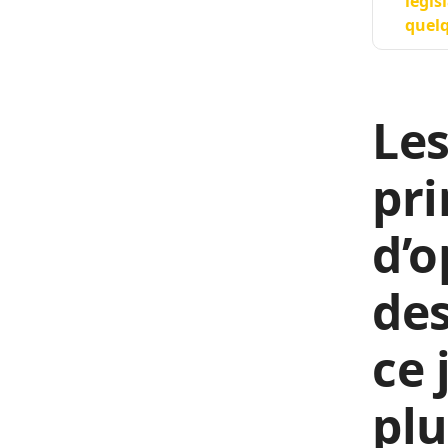
légis
quelq
Les
pri
d’o
des
ce 
plu