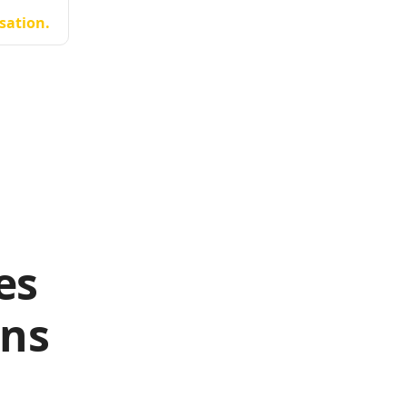
sation.
es
ans