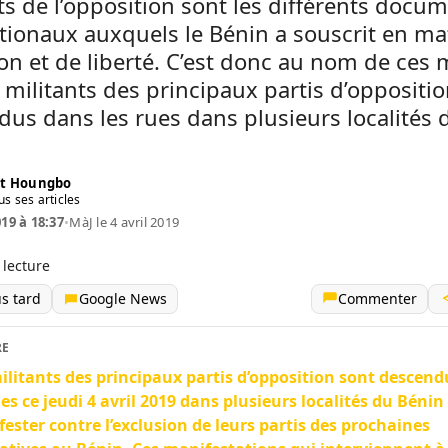
ts de l’opposition sont les différents docu
tionaux auxquels le Bénin a souscrit en ma
ion et de liberté. C’est donc au nom de ces
 militants des principaux partis d’oppositi
us dans les rues dans plusieurs localités 
t Houngbo
us ses articles
019 à 18:37
•
MàJ le 4 avril 2019
 lecture
us tard
Google News
Commenter
RE
ilitants des principaux partis d’opposition sont descen
ues ce jeudi 4 avril 2019 dans plusieurs localités du Bénin
ester contre l’exclusion de leurs partis des prochaines