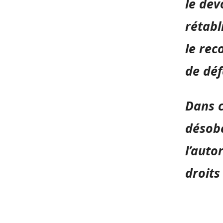
le dev
rétabl
le rec
de déf
Dans c
désobé
l’auto
droits