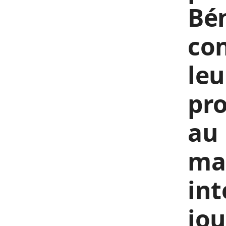
Bén
con
leu
pro
au 
man
int
jou