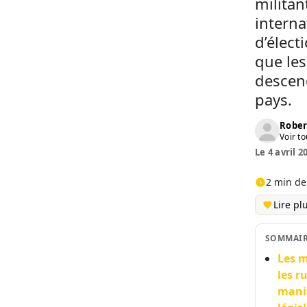
militan
interna
d’élect
que les
descend
pays.
Rober
Voir to
Le 4 avril 2
2 min de
Lire pl
SOMMAI
Les m
les r
manif