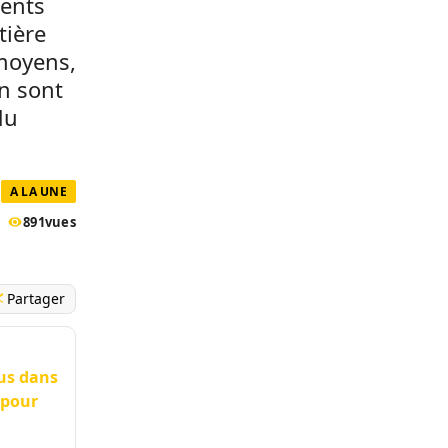
ments
tière
 moyens,
on sont
du
A LA UNE
891
vues
Partager
dus dans
 pour