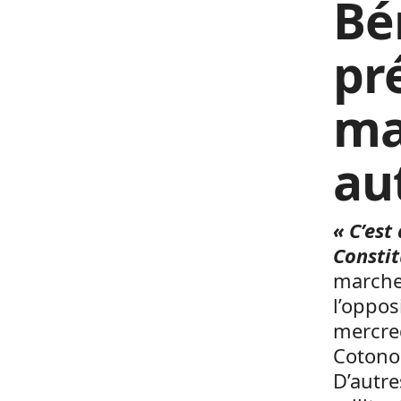
Bé
pr
ma
au
« C’es
Consti
marche,
l’oppos
mercred
Cotonou
D’autre