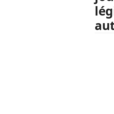
lég
aut