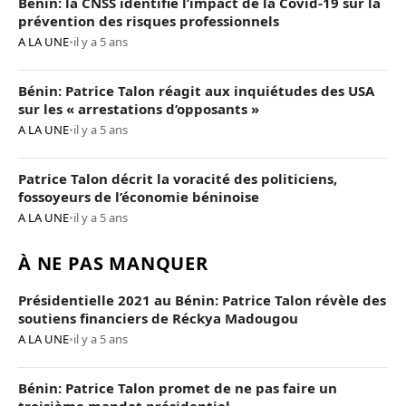
Bénin: la CNSS identifie l’impact de la Covid-19 sur la
prévention des risques professionnels
A LA UNE
•
il y a 5 ans
Bénin: Patrice Talon réagit aux inquiétudes des USA
sur les « arrestations d’opposants »
A LA UNE
•
il y a 5 ans
Patrice Talon décrit la voracité des politiciens,
fossoyeurs de l’économie béninoise
A LA UNE
•
il y a 5 ans
À NE PAS MANQUER
Présidentielle 2021 au Bénin: Patrice Talon révèle des
soutiens financiers de Réckya Madougou
A LA UNE
•
il y a 5 ans
Bénin: Patrice Talon promet de ne pas faire un
troisième mandat présidentiel