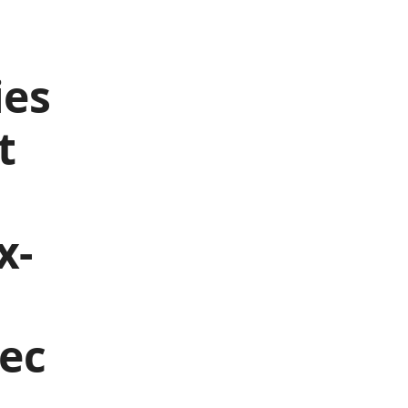
ies
t
x-
vec