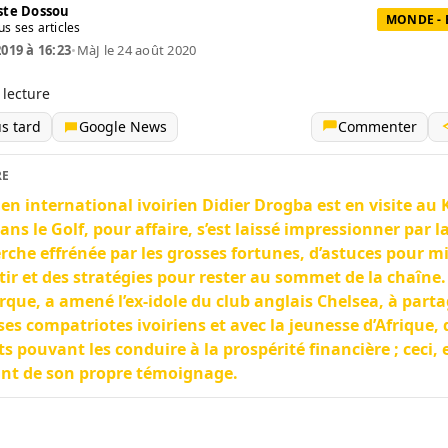
te Dossou
MONDE -
us ses articles
2019 à 16:23
•
MàJ le 24 août 2020
 lecture
us tard
Google News
Commenter
RE
ien international ivoirien Didier Drogba est en visite au
dans le Golf, pour affaire, s’est laissé impressionner par l
rche effrénée par les grosses fortunes, d’astuces pour m
tir et des stratégies pour rester au sommet de la chaîne.
que, a amené l’ex-idole du club anglais Chelsea, à parta
ses compatriotes ivoiriens et avec la jeunesse d’Afrique, 
ts pouvant les conduire à la prospérité financière ; ceci, 
nt de son propre témoignage.