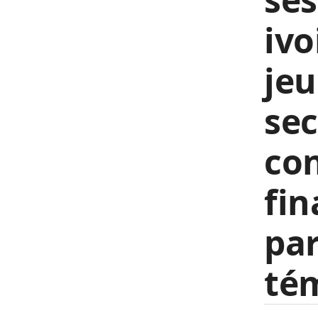
ivo
jeu
sec
con
fin
par
té