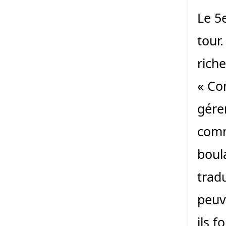
Le 5e
tour.
rich
« Co
gére
comm
boula
tradu
peuv
ils f