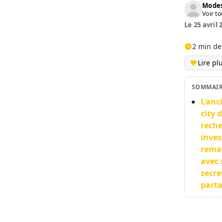
Modes
Voir to
Le 25 avril 
2 min de
Lire pl
SOMMAI
L’anc
city 
reche
inves
remar
avec 
secre
parta