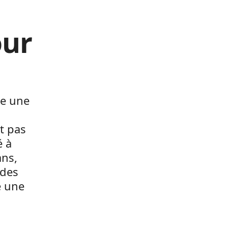
our
me une
t pas
é à
ans,
 des
e une