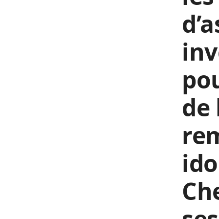
d’a
inv
po
de 
rem
ido
Che
ses