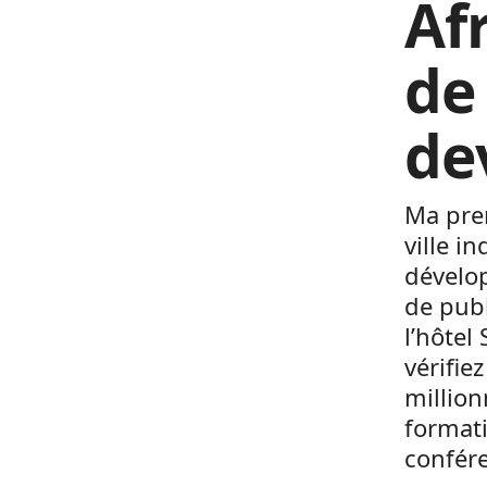
Afr
de
de
Ma prem
ville 
dévelo
de publ
l’hôtel
vérifiez
million
formati
confér