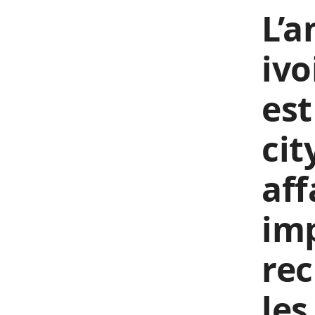
L’a
ivo
est
cit
aff
imp
rec
les