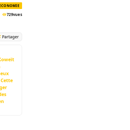
 ECONOMIE
729
vues
Partager
 Koweït
a
ieux
 Cette
ger
des
en