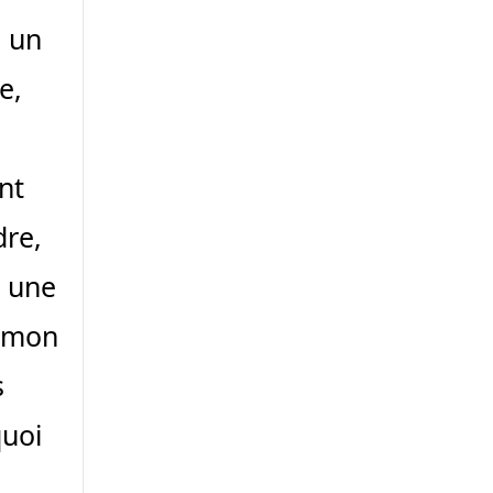
e un
e,
nt
dre,
r une
à mon
s
quoi