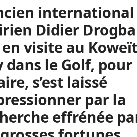
ncien international
irien Didier Drogba
 en visite au Koweï
y dans le Golf, pour
aire, s’est laissé
ressionner par la
herche effrénée pa
 grosses fortunes,