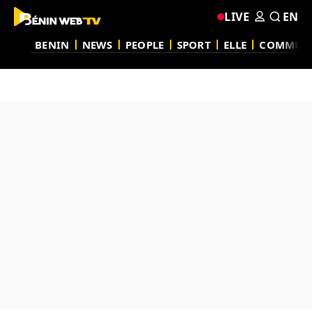
LIVE
EN
BENIN
NEWS
PEOPLE
SPORT
ELLE
COMMUN