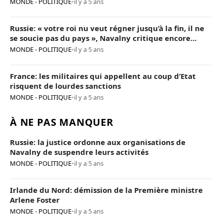
MONDE - POLITIQUE
•
il y a 5 ans
Russie: « votre roi nu veut régner jusqu’à la fin, il ne
se soucie pas du pays », Navalny critique encore
Poutine
MONDE - POLITIQUE
•
il y a 5 ans
France: les militaires qui appellent au coup d’Etat
risquent de lourdes sanctions
MONDE - POLITIQUE
•
il y a 5 ans
À NE PAS MANQUER
Russie: la justice ordonne aux organisations de
Navalny de suspendre leurs activités
MONDE - POLITIQUE
•
il y a 5 ans
Irlande du Nord: démission de la Première ministre
Arlene Foster
MONDE - POLITIQUE
•
il y a 5 ans