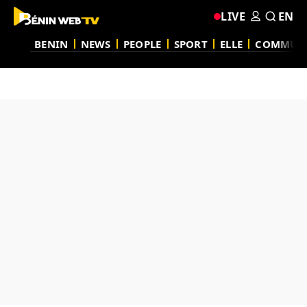
LIVE
EN
BENIN
NEWS
PEOPLE
SPORT
ELLE
COMMUN