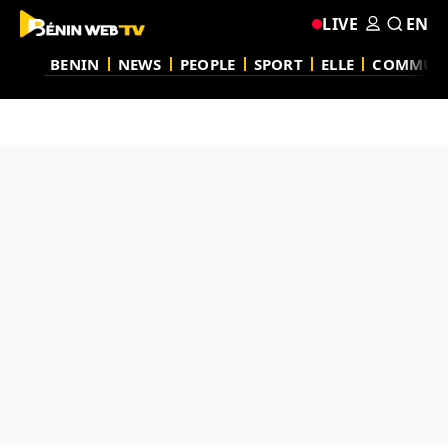
LIVE
EN
BENIN
NEWS
PEOPLE
SPORT
ELLE
COMMUN