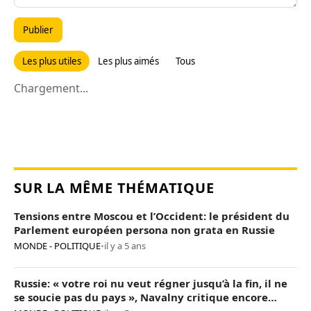
Publier
Les plus utiles
Les plus aimés
Tous
Chargement...
SUR LA MÊME THÉMATIQUE
Tensions entre Moscou et l’Occident: le président du
Parlement européen persona non grata en Russie
MONDE - POLITIQUE
•
il y a 5 ans
Russie: « votre roi nu veut régner jusqu’à la fin, il ne
se soucie pas du pays », Navalny critique encore
Poutine