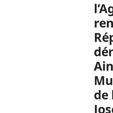
l’A
re
Ré
dé
Ain
Mut
de 
Jos