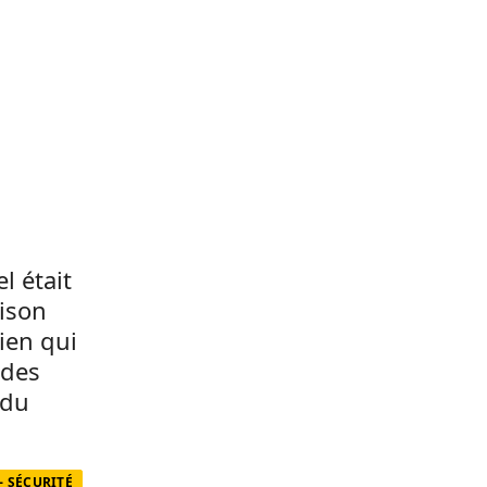
l était
aison
ien qui
 des
 du
- SÉCURITÉ