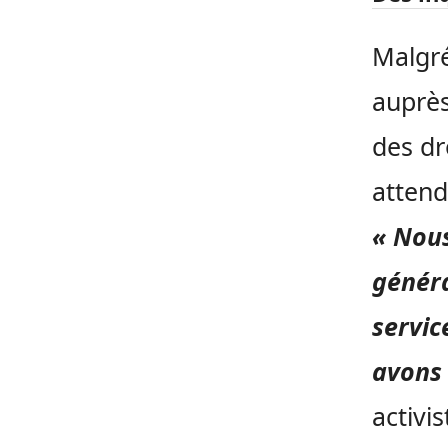
Malgré
auprès
des dr
attend
« Nous
généra
servic
avons 
activi