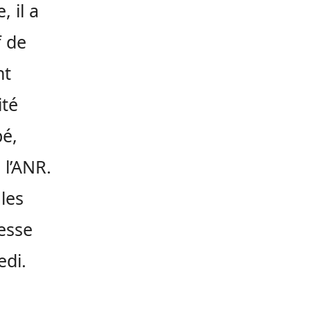
 il a
f de
nt
ité
pé,
 l’ANR.
les
esse
edi.