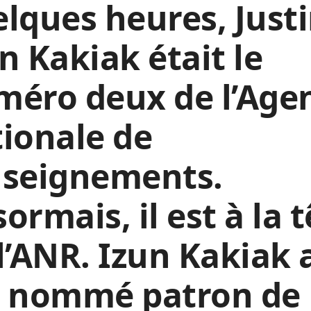
lques heures, Just
n Kakiak était le
méro deux de l’Age
ionale de
nseignements.
ormais, il est à la 
l’ANR. Izun Kakiak 
é nommé patron de