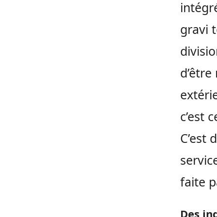
intégr
gravi 
divisi
d’être
extéri
c’est 
C’est 
servic
faite 
Des in