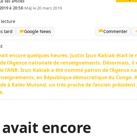
us ses articles
2019 à 20:58
•
MàJ le 20 mars 2019
 lecture
us tard
Google News
Commenter
RE
avait encore quelques heures, Justin Izun Kakiak était l
de l’Agence nationale de renseignements. Désormais, il e
de l’ANR. Izun Kakiak a été nommé patron de l’Agence na
nseignements, en République démocratique du Congo. Ai
de à Kalev Mutond, un très proche de l’ancien président
a.
y avait encore