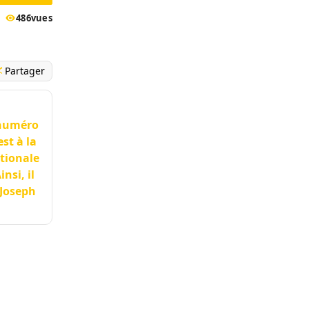
486
vues
Partager
e numéro
st à la
tionale
nsi, il
 Joseph