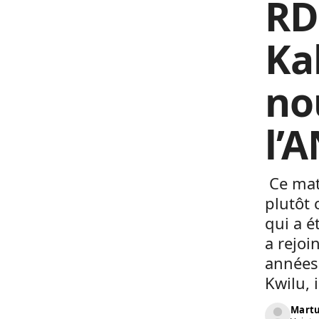
RD
Ka
no
l’
Ce mat
plutôt 
qui a é
a rejoi
années 
Kwilu, 
Martu