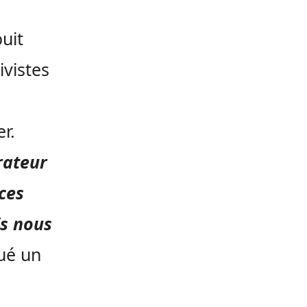
uit
ivistes
r.
rateur
 ces
is nous
ué un