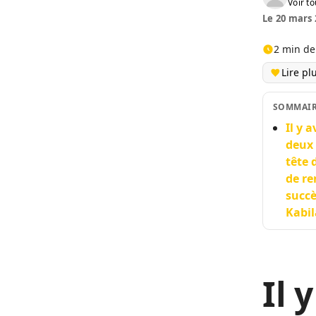
Voir to
Le 20 mars 
2 min de
Lire pl
SOMMAI
Il y 
deux 
tête 
de re
succè
Kabil
Il 