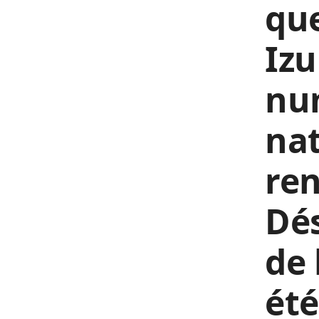
que
Izu
nu
nat
re
Dés
de 
ét