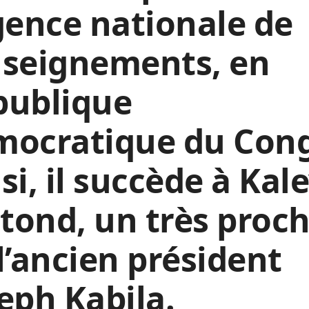
gence nationale de
nseignements, en
publique
mocratique du Con
si, il succède à Kal
ond, un très proc
l’ancien président
eph Kabila.