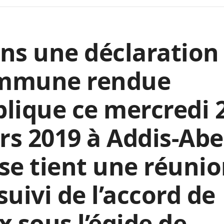
ns une déclaration
mmune rendue
lique ce mercredi 
s 2019 à Addis-Ab
se tient une réuni
suivi de l’accord de
x sous l’égide de