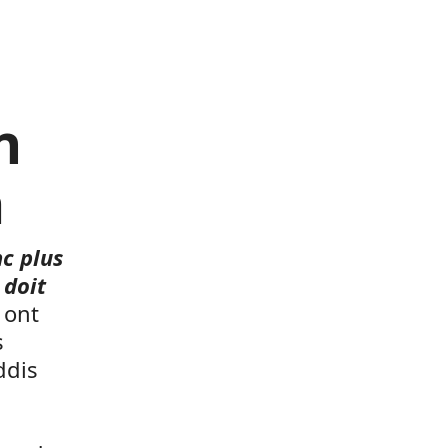
n
a
nc plus
 doit
ont
s
ddis