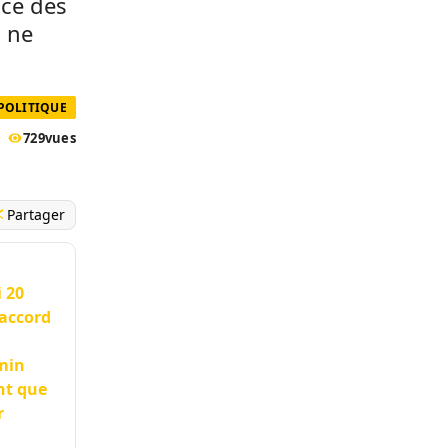
nce des
l ne
POLITIQUE
729
vues
Partager
 20
’accord
rmin
nt que
r