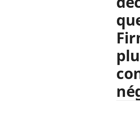
déc
que
Fir
plu
con
nég