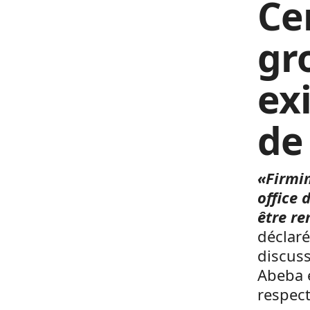
Ce
gr
ex
de
«Firmin
office 
être re
déclaré
discuss
Abeba e
respect