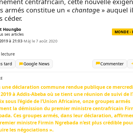
ement centrafricain, cette nouvelle exige
s armés constitue un «
chantag
e » auquel i
s céder.
t Houngbo
MONDE - 
us ses articles
2019 à 21:03
•
MàJ le 7 août 2020
 lecture
us tard
Google News
Commenter
RE
 une déclaration commune rendue publique ce mercredi
2019 à Addis-Abeba où se tient une réunion de suivi de l
ix sous l’égide de l’Union Africaine, onze groupes armés
ment la démission du premier ministre centrafricain Fi
ada. Ces groupes armés, dans leur déclaration, affirme
premier ministre Firmin Ngrebada n’est plus crédible pou
ire les négociations ».