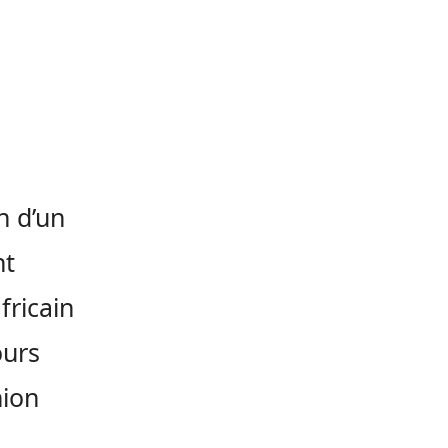
n d’un
nt
fricain
ours
nion