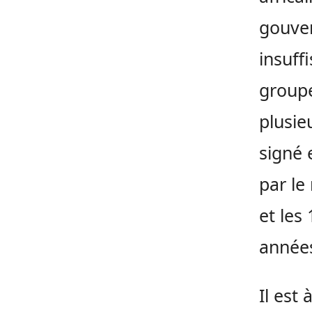
gouver
insuf
group
plusie
signé 
par le
et les
années
Il est