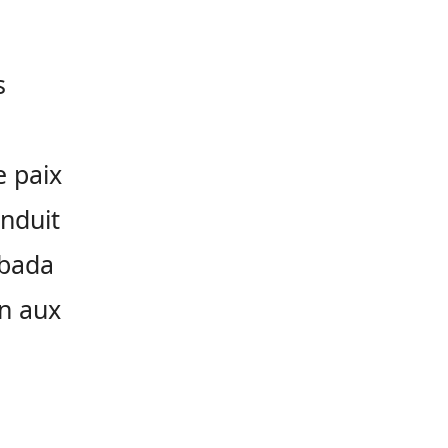
s
e paix
onduit
ebada
in aux