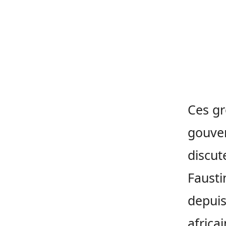
Ces gr
gouver
discut
Fausti
depuis
africa