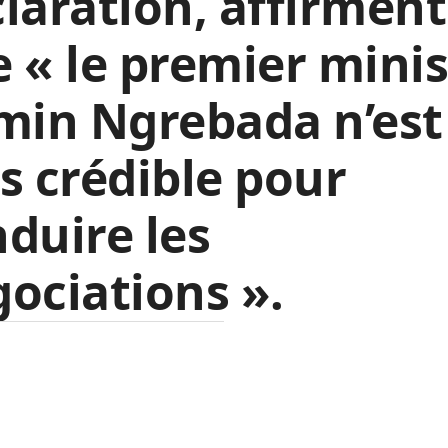
laration, affirment
 « le premier minis
min Ngrebada n’est
s crédible pour
duire les
ociations ».