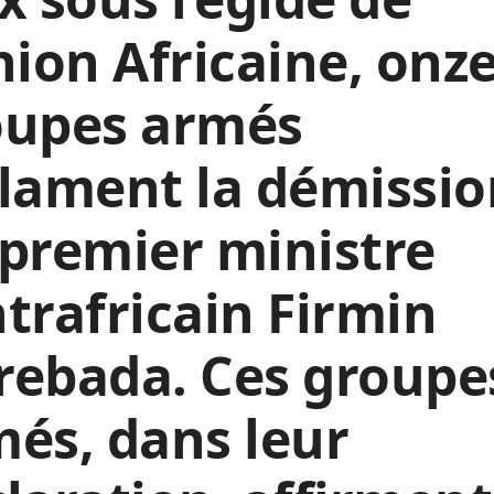
nion Africaine, onz
oupes armés
lament la démissio
premier ministre
trafricain Firmin
rebada. Ces groupe
és, dans leur