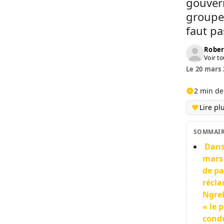
gouvern
groupe
faut pa
Rober
Voir to
Le 20 mars 
2 min de
Lire pl
SOMMAI
Dans
mars 
de pa
récla
Ngreb
« le 
condu