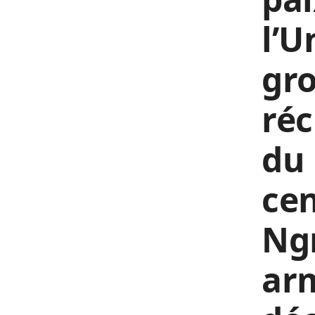
l’U
gr
réc
du 
cen
Ng
arm