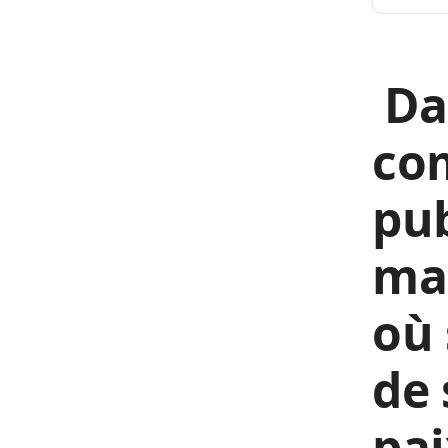
Da
co
pub
mar
où 
de 
pai