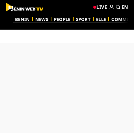
LIVE
EN
BENIN
NEWS
PEOPLE
SPORT
ELLE
COMMUN