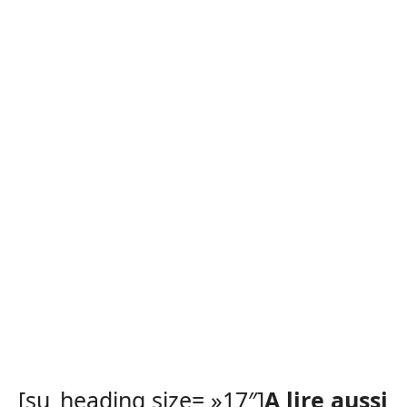
[su_heading size= »17″]
A lire aussi