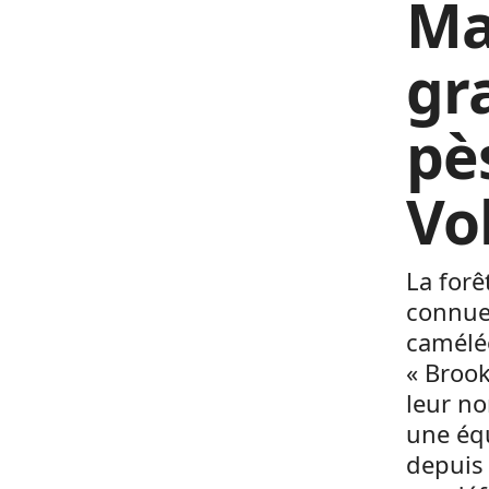
Ma
gr
pè
Vo
La forê
connue 
caméléo
« Brook
leur no
une équ
depuis 