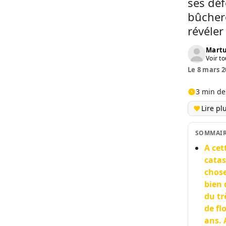
ses déf
bûchero
révéler
Martu
Voir to
Le 8 mars 2
3 min de
Lire pl
SOMMAI
A cet
catas
chose
bien 
du tr
de fl
ans. 