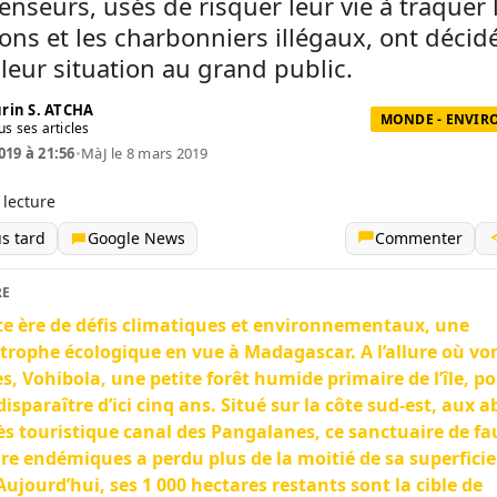
enseurs, usés de risquer leur vie à traquer 
ns et les charbonniers illégaux, ont décid
 leur situation au grand public.
rin S. ATCHA
MONDE - ENVI
us ses articles
019 à 21:56
•
MàJ le 8 mars 2019
 lecture
us tard
Google News
Commenter
RE
te ère de défis climatiques et environnementaux, une
trophe écologique en vue à Madagascar. A l’allure où von
s, Vohibola, une petite forêt humide primaire de l’île, po
disparaître d’ici cinq ans. Situé sur la côte sud-est, aux 
ès touristique canal des Pangalanes, ce sanctuaire de fa
ore endémiques a perdu plus de la moitié de sa superficie
Aujourd’hui, ses 1 000 hectares restants sont la cible de