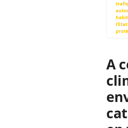
trafi
autor
habit
l’Eta
proté
A c
cli
en
cat