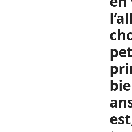
en 
l’a
cho
pet
pri
bie
ans
est