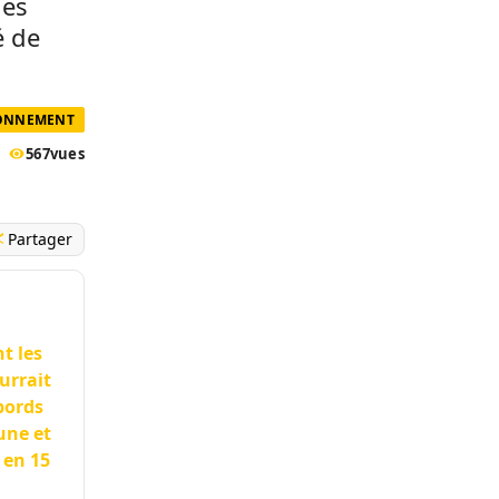
les
é de
RONNEMENT
567
vues
Partager
t les
urrait
abords
une et
 en 15