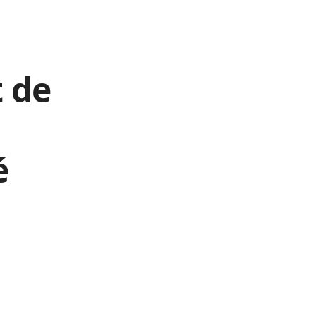
t de
é