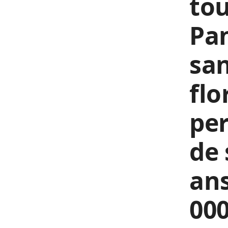
tou
Pan
san
flo
per
de 
ans
000