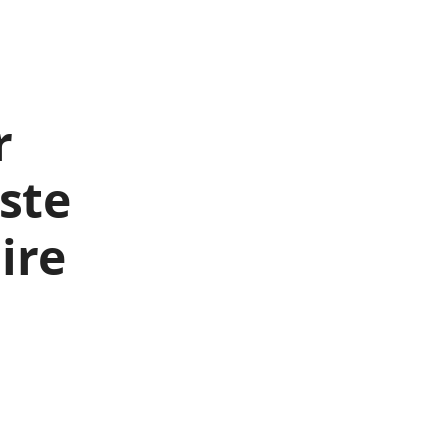
r
este
ire