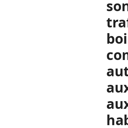
son
tra
boi
com
aut
aux
aux
hab