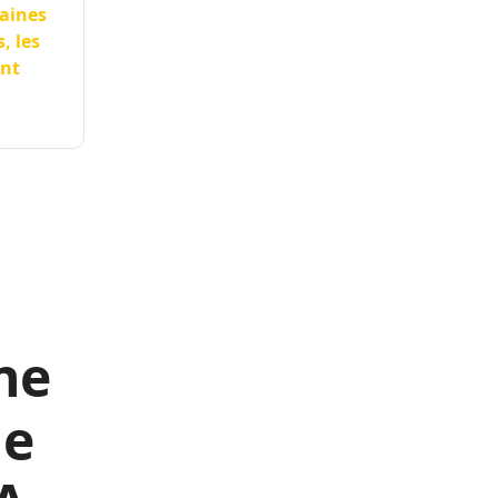
taines
, les
ent
ne
ue