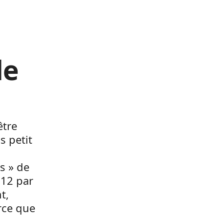
de
être
s petit
s » de
012 par
t,
arce que