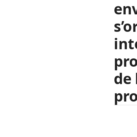
en
s’o
int
pro
de 
pro