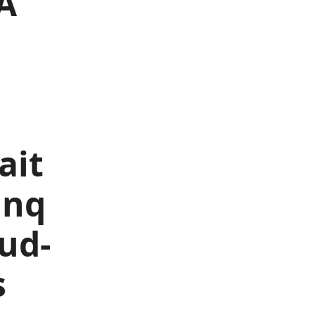
A
ait
inq
sud-
s