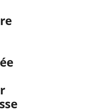
tre
lée
r
asse