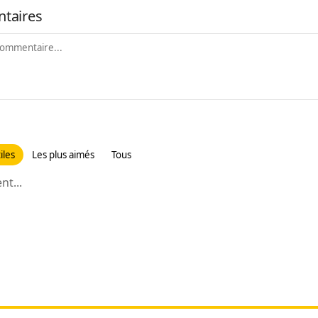
taires
iles
Les plus aimés
Tous
t...