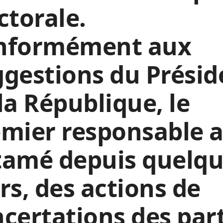
ctorale.
nformément aux
gestions du Présid
la République, le
mier responsable 
tamé depuis quelq
rs, des actions de
certations des part