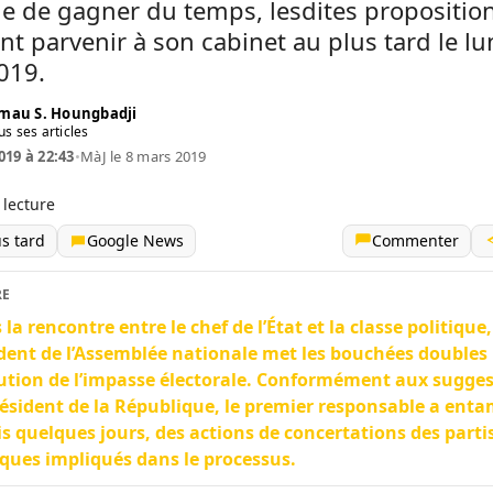
ue de gagner du temps, lesdites propositio
nt parvenir à son cabinet au plus tard le lu
019.
mau S. Houngbadji
us ses articles
019 à 22:43
•
MàJ le 8 mars 2019
 lecture
us tard
Google News
Commenter
RE
 la rencontre entre le chef de l’État et la classe politique,
dent de l’Assemblée nationale met les bouchées doubles 
ution de l’impasse électorale. Conformément aux sugge
ésident de la République, le premier responsable a ent
s quelques jours, des actions de concertations des parti
iques impliqués dans le processus.