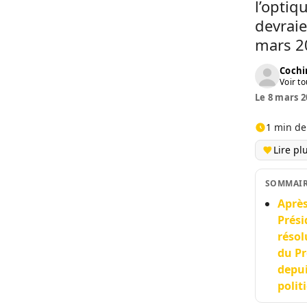
l’optiq
devraie
mars 2
Cochi
Voir to
Le 8 mars 2
1 min de
Lire pl
SOMMAI
Après
Prési
résol
du Pr
depui
polit