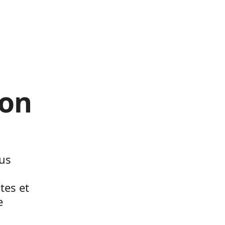
son
sus
tes et
e