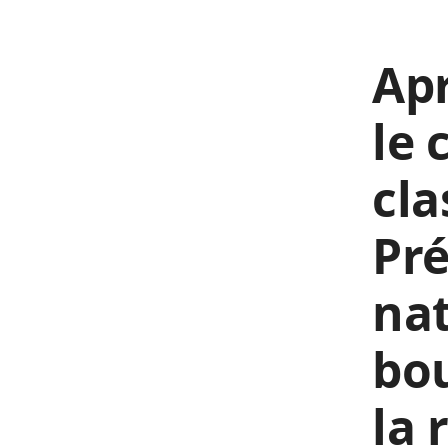
Apr
le 
cla
Pré
nat
bo
la 