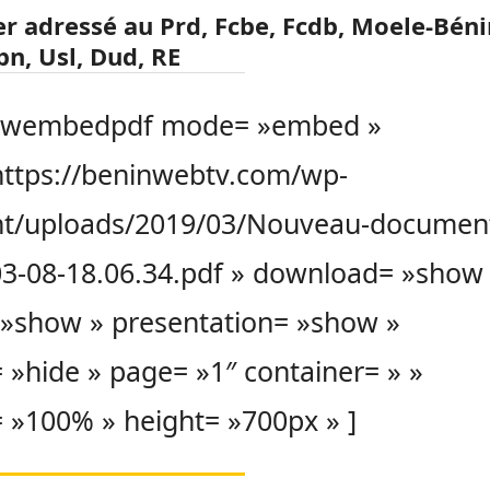
er
adressé au Prd, Fcbe, Fcdb, Moele-Béni
bn, Usl, Dud, RE
ewembedpdf mode= »embed »
https://beninwebtv.com/wp-
nt/uploads/2019/03/Nouveau-documen
3-08-18.06.34.pdf » download= »show
 »show » presentation= »show »
 »hide » page= »1″ container= » »
 »100% » height= »700px » ]