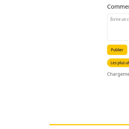
Commen
Publier
Les plus ut
Chargemen