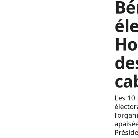
Bé
él
Ho
de
cab
Les 10 
élector
l’organ
apaisée
Présid