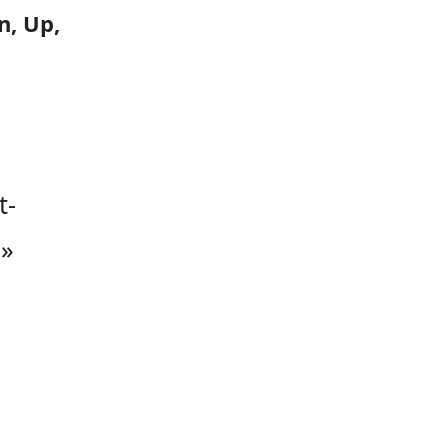
n, Up,
t-
 »