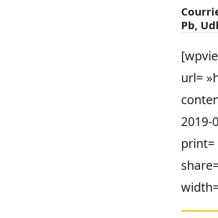
Courri
Pb, Ud
[wpvi
url= »
conte
2019-0
print=
share=
width=