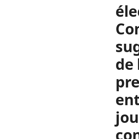
éle
Co
sug
de 
pre
en
jou
con