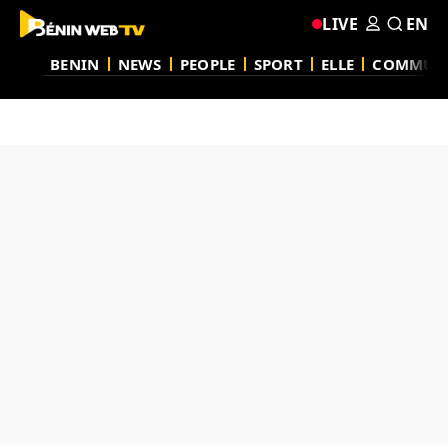
LIVE
EN
BENIN
NEWS
PEOPLE
SPORT
ELLE
COMMUN