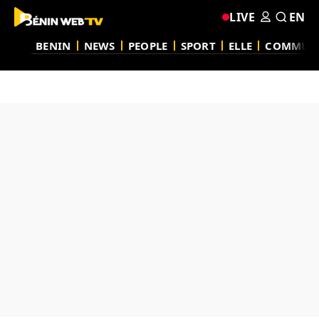
LIVE
EN
BENIN
NEWS
PEOPLE
SPORT
ELLE
COMMUN