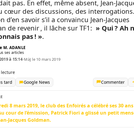
dait pas. En effet, même absent, Jean-Jacqu
u cœur des discussions, des interrogations.
n d’en savoir s’il a convaincu Jean-Jacques
 de revenir , il lâche sur TF1:
» Qui ? Ah n
onnais pas ! »
.
e M. ADANLE
us ses articles
2019 à 15:14
•
MàJ le 10 mars 2019
 lecture
us tard
Google News
Commenter
RE
edi 8 mars 2019, le club des Enfoirés a célébré ses 30 ans
Au cour de l’émission, Patrick Fiori a glissé un petit men
ean-Jacques Goldman.