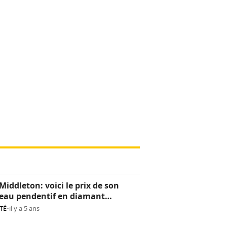
Middleton: voici le prix de son
eau pendentif en diamant
os)
TÉ
•
il y a 5 ans