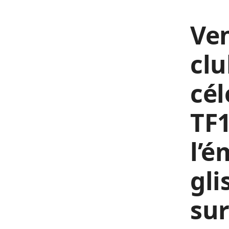
Ven
clu
cél
TF1
l’é
gli
sur