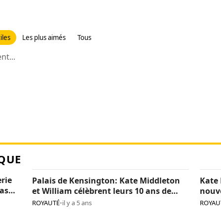
iles
Les plus aimés
Tous
t...
QUE
erie
Palais de Kensington: Kate Middleton
Kate 
pas
et William célèbrent leurs 10 ans de
nouv
mariage (photos)
(phot
ROYAUTÉ
•
il y a 5 ans
ROYAU