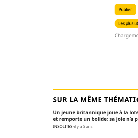
Publier
Les plus ut
Chargemen
SUR LA MÊME THÉMATI
Un jeune britannique joue à la lot
et remporte un bolide: sa joie n’a 
duré 24H
INSOLITES
•
il y a 5 ans