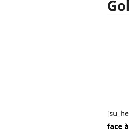
Go
[su_he
face à