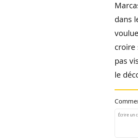
Marcas
dans l
voulue
croire
pas vi
le déc
Commen