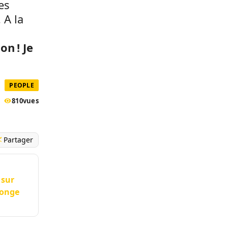
es
 A la
on ! Je
PEOPLE
810
vues
Partager
 sur
songe