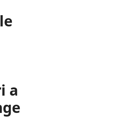
le
i a
nge