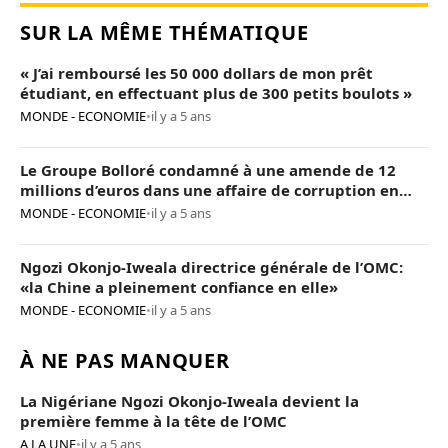
SUR LA MÊME THÉMATIQUE
« J’ai remboursé les 50 000 dollars de mon prêt
étudiant, en effectuant plus de 300 petits boulots »
MONDE - ECONOMIE
•
il y a 5 ans
Le Groupe Bolloré condamné à une amende de 12
millions d’euros dans une affaire de corruption en
Afrique
MONDE - ECONOMIE
•
il y a 5 ans
Ngozi Okonjo-Iweala directrice générale de l’OMC:
«la Chine a pleinement confiance en elle»
MONDE - ECONOMIE
•
il y a 5 ans
À NE PAS MANQUER
La Nigériane Ngozi Okonjo-Iweala devient la
première femme à la tête de l’OMC
A LA UNE
•
il y a 5 ans