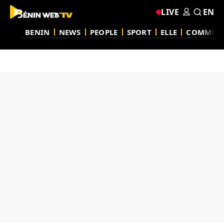
LIVE
EN
BENIN
NEWS
PEOPLE
SPORT
ELLE
COMMUN