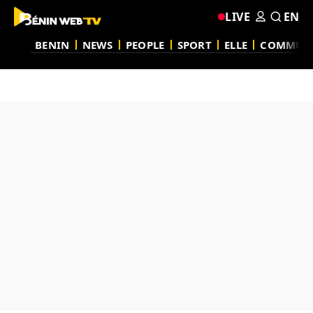
LIVE
EN
BENIN
NEWS
PEOPLE
SPORT
ELLE
COMMUN