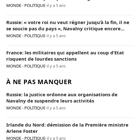
MONDE - POLITIQUE
•
il y a 5 ans
Russie: « votre roi nu veut régner jusqu’à la fin, il ne
se soucie pas du pays », Navalny critique encore
Poutine
MONDE - POLITIQUE
•
il y a 5 ans
France: les militaires qui appellent au coup d’Etat
risquent de lourdes sanctions
MONDE - POLITIQUE
•
il y a 5 ans
À NE PAS MANQUER
Russie: la justice ordonne aux organisations de
Navalny de suspendre leurs activités
MONDE - POLITIQUE
•
il y a 5 ans
Irlande du Nord: démission de la Première ministre
Arlene Foster
MONDE - POLITIQUE
•
il y a 5 ans