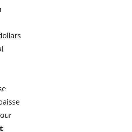
n
dollars
al
se
baisse
Pour
t