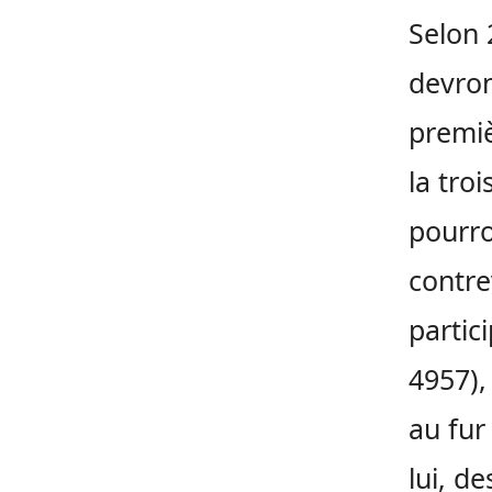
Selon 
devron
premiè
la tro
pourro
contre
partic
4957),
au fur
lui, d