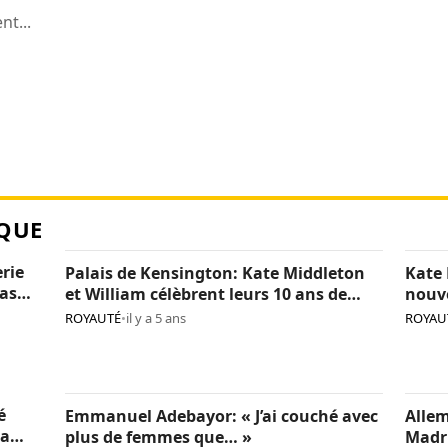
t...
QUE
erie
Palais de Kensington: Kate Middleton
Kate 
pas
et William célèbrent leurs 10 ans de
nouv
mariage (photos)
(phot
ROYAUTÉ
•
il y a 5 ans
ROYAU
é
Emmanuel Adebayor: « J’ai couché avec
Allem
la
plus de femmes que… »
Madr