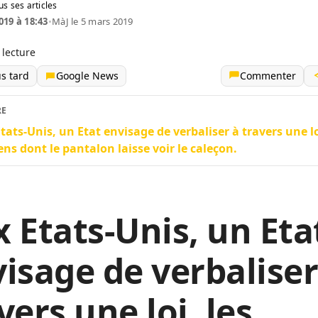
us ses articles
019 à 18:43
•
MàJ le 5 mars 2019
 lecture
us tard
Google News
Commenter
RE
tats-Unis, un Etat envisage de verbaliser à travers une lo
ens dont le pantalon laisse voir le caleçon.
 Etats-Unis, un Eta
isage de verbalise
vers une loi,
les