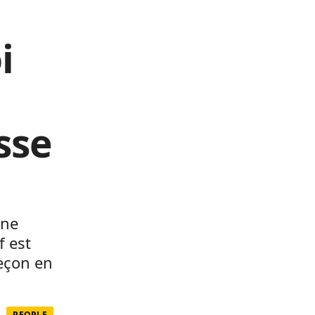
i
sse
nne
if est
leçon en
PEOPLE