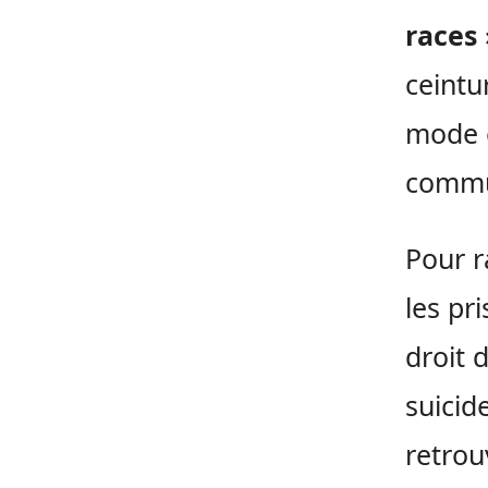
races 
ceintu
mode e
commu
Pour r
les pr
droit 
suicid
retrou