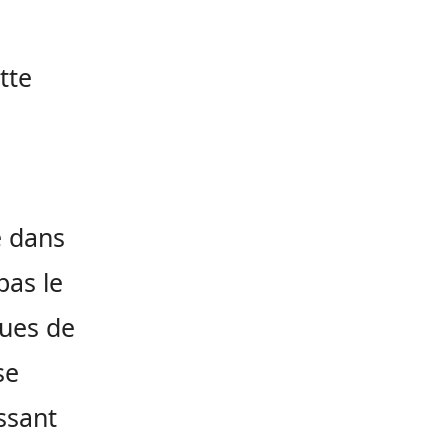
tte
e dans
pas le
ques de
se
ssant