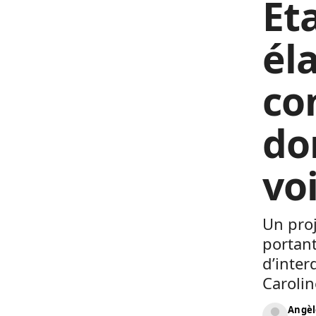
Et
él
co
do
voi
Un proj
portan
d’inter
Carolin
Angèl