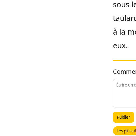
sous l
taular
à la 
eux.
Commen
Publier
Les plus ut