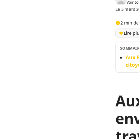
Voir to
Le 5 mars 2
2 min de
Lire pl
SOMMAI
Aux E
citoy
Aux
env
tra