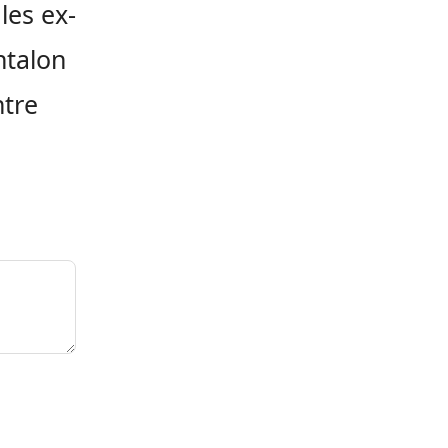
les ex-
ntalon
ntre