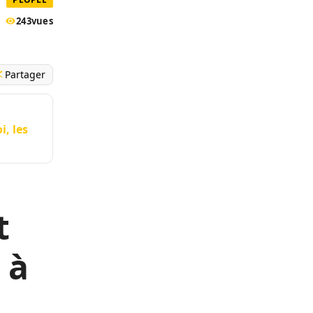
243
vues
Partager
i, les
t
r
à