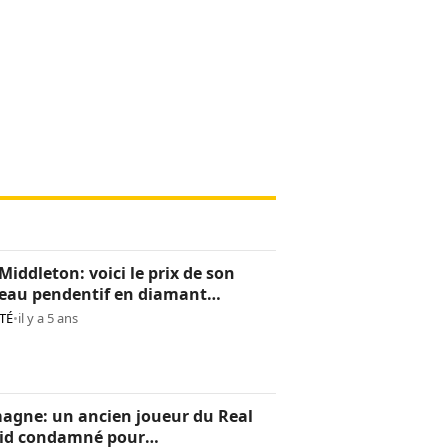
Middleton: voici le prix de son
eau pendentif en diamant
os)
TÉ
•
il y a 5 ans
agne: un ancien joueur du Real
id condamné pour