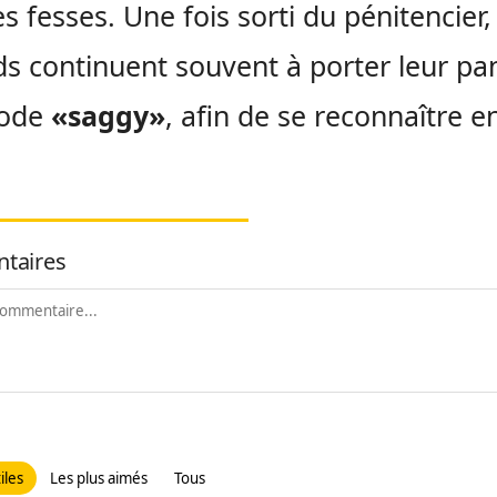
es fesses. Une fois sorti du pénitencier, 
ds continuent souvent à porter leur pa
mode
«saggy»
, afin de se reconnaître e
taires
iles
Les plus aimés
Tous