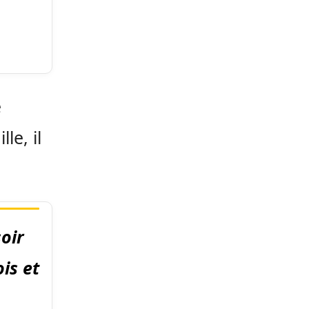
e
le, il
soir
ois et