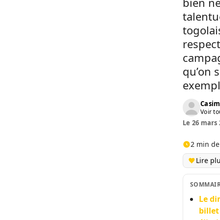
bien ne
talentu
togola
respect
campagn
qu’on s
exempl
Casim
Voir to
Le 26 mars 
2 min de
Lire pl
SOMMAI
Le di
bille