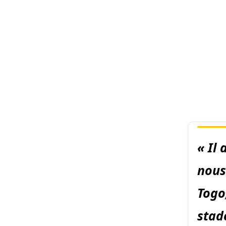
« Il
nous 
Togo
stad