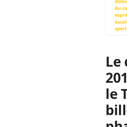
élimi
Au co
espri
aussi
sport
Le
201
le 
bil
pha