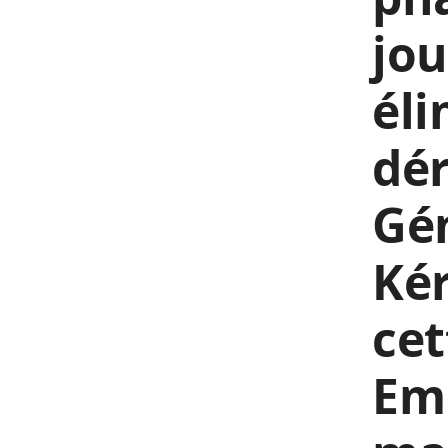
jou
éli
dér
Gé
Kér
cet
Em