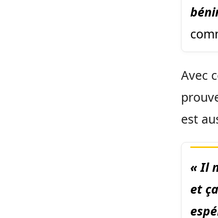
bénin
comm
Avec c
prouve
est au
« Il 
et ça
espé