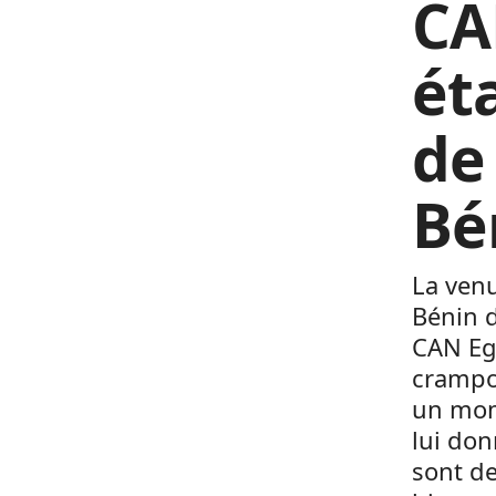
CA
ét
de
Bé
La ven
Bénin d
CAN Egy
crampon
un mom
lui don
sont de