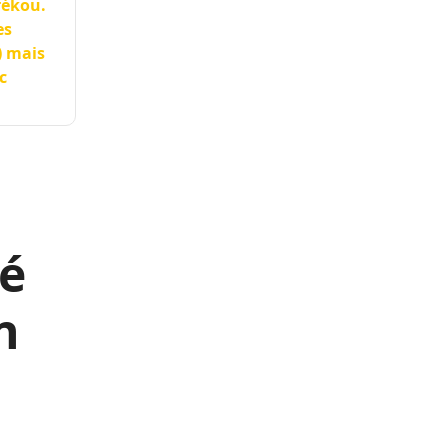
rékou.
es
) mais
c
né
n