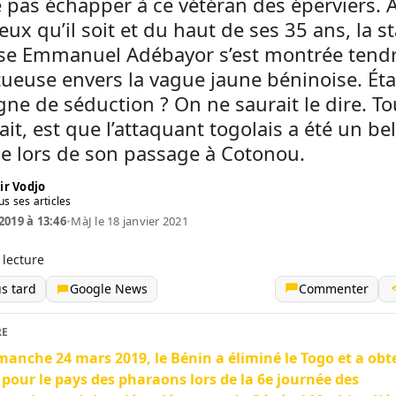
 pas échapper à ce vétéran des éperviers. 
eux qu’il soit et du haut de ses 35 ans, la st
ise Emmanuel Adébayor s’est montrée tendr
ueuse envers la vague jaune béninoise. Étai
e de séduction ? On ne saurait le dire. To
ait, est que l’attaquant togolais a été un bel
e lors de son passage à Cotonou.
ir Vodjo
us ses articles
2019 à 13:46
•
MàJ le 18 janvier 2021
 lecture
us tard
Google News
Commenter
RE
manche 24 mars 2019, le Bénin a éliminé le Togo et a ob
t pour le pays des pharaons lors de la 6e journée des