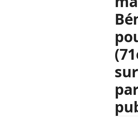
mar
Bé
pou
(71
sur
par
pub