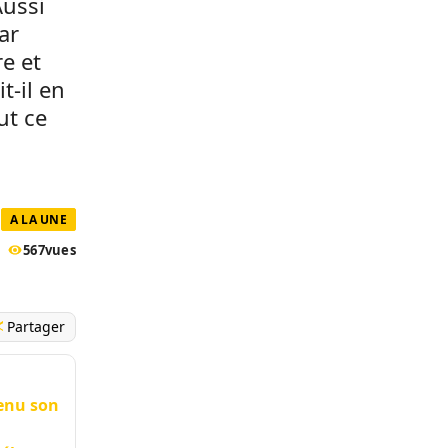
Aussi
ar
e et
t-il en
ut ce
A LA UNE
567
vues
Partager
tenu son