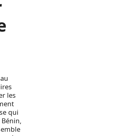
r
e
 au
ires
r les
ement
se qui
 Bénin,
 semble