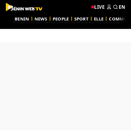
LIVE
EN
BENIN
NEWS
PEOPLE
SPORT
ELLE
COMMUN