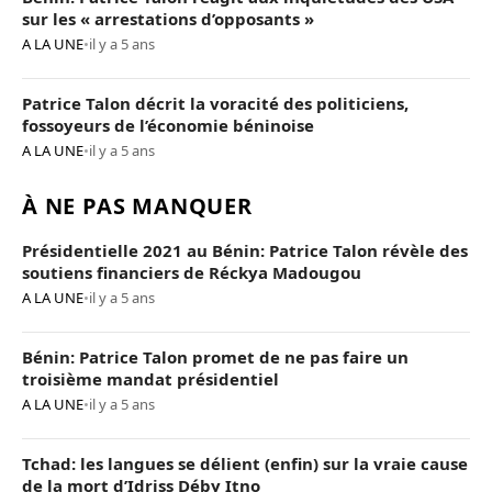
sur les « arrestations d’opposants »
A LA UNE
•
il y a 5 ans
Patrice Talon décrit la voracité des politiciens,
fossoyeurs de l’économie béninoise
A LA UNE
•
il y a 5 ans
À NE PAS MANQUER
Présidentielle 2021 au Bénin: Patrice Talon révèle des
soutiens financiers de Réckya Madougou
A LA UNE
•
il y a 5 ans
Bénin: Patrice Talon promet de ne pas faire un
troisième mandat présidentiel
A LA UNE
•
il y a 5 ans
Tchad: les langues se délient (enfin) sur la vraie cause
de la mort d’Idriss Déby Itno