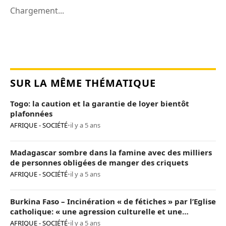
Chargement...
SUR LA MÊME THÉMATIQUE
Togo: la caution et la garantie de loyer bientôt
plafonnées
AFRIQUE - SOCIÉTÉ
•
il y a 5 ans
Madagascar sombre dans la famine avec des milliers
de personnes obligées de manger des criquets
AFRIQUE - SOCIÉTÉ
•
il y a 5 ans
Burkina Faso – Incinération « de fétiches » par l’Eglise
catholique: « une agression culturelle et une
provocation de trop »
AFRIQUE - SOCIÉTÉ
•
il y a 5 ans