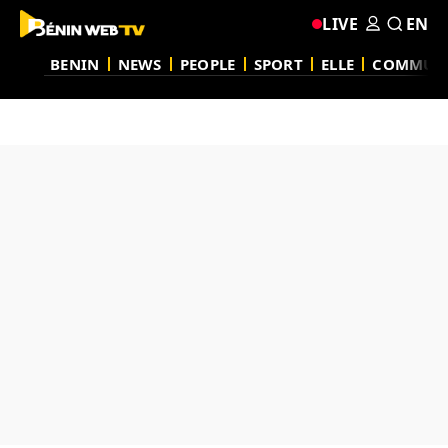
LIVE
EN
BENIN
NEWS
PEOPLE
SPORT
ELLE
COMMUN