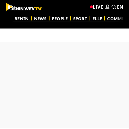
LIVE
EN
BENIN
NEWS
PEOPLE
SPORT
ELLE
COMMUN