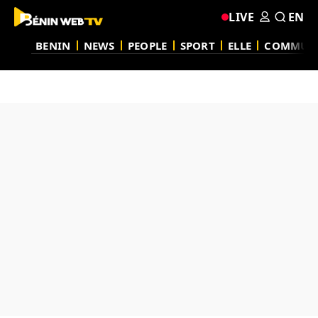
LIVE
EN
BENIN
NEWS
PEOPLE
SPORT
ELLE
COMMUN