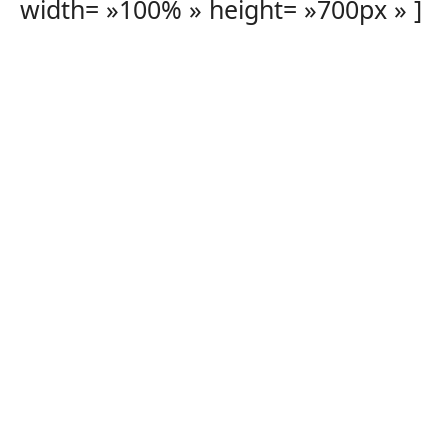
width= »100% » height= »700px » ]