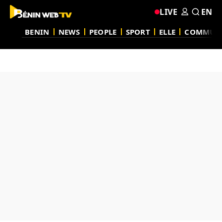
LIVE
EN
BENIN
NEWS
PEOPLE
SPORT
ELLE
COMMUN