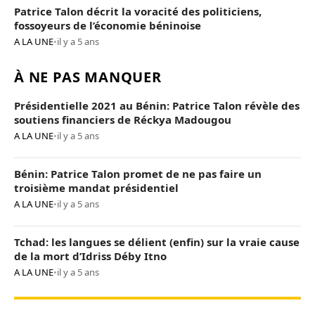
Patrice Talon décrit la voracité des politiciens,
fossoyeurs de l’économie béninoise
A LA UNE
•
il y a 5 ans
À NE PAS MANQUER
Présidentielle 2021 au Bénin: Patrice Talon révèle des
soutiens financiers de Réckya Madougou
A LA UNE
•
il y a 5 ans
Bénin: Patrice Talon promet de ne pas faire un
troisième mandat présidentiel
A LA UNE
•
il y a 5 ans
Tchad: les langues se délient (enfin) sur la vraie cause
de la mort d’Idriss Déby Itno
A LA UNE
•
il y a 5 ans