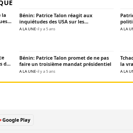
QUE
 la
Bénin: Patrice Talon réagit aux
Patri
ques
inquiétudes des USA sur les
polit
« arrestations d’opposants »
béni
A LA UNE
•
il y a 5 ans
A LA U
ce
Bénin: Patrice Talon promet de ne pas
Tchad
s de
faire un troisième mandat présidentiel
la vr
Itno
A LA UNE
•
il y a 5 ans
A LA U
Google Play