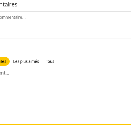
taires
iles
Les plus aimés
Tous
t...