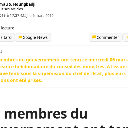
mau S. Houngbadji
us ses articles
019 à 17:37
•
MàJ le 6 mars 2019
 lecture
us tard
Google News
Commenter
RE
membres du gouvernement ont tenu ce mercredi 06 mars
séance hebdomadaire du conseil des ministres. A l’issue 
ave tenu sous la supervision du chef de l’Etat, plusieurs
ions ont été prises.
s membres du