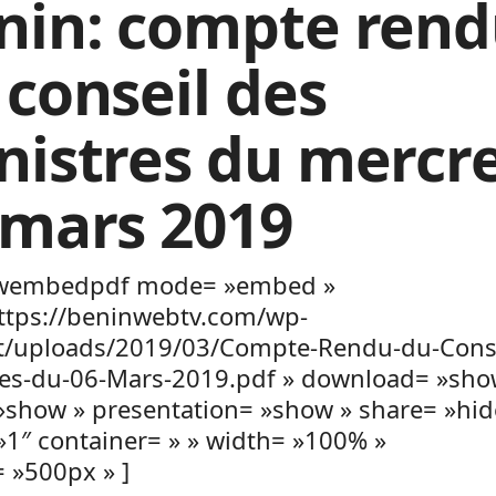
nin: compte ren
 conseil des
nistres du mercr
 mars 2019
wembedpdf mode= »embed »
https://beninwebtv.com/wp-
t/uploads/2019/03/Compte-Rendu-du-Conse
res-du-06-Mars-2019.pdf » download= »sho
»show » presentation= »show » share= »hid
»1″ container= » » width= »100% »
 »500px » ]