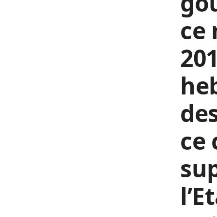
go
ce 
201
he
des
ce 
sup
l’E