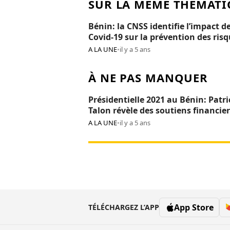
SUR LA MÊME THÉMATI
Bénin: la CNSS identifie l’impact de
Covid-19 sur la prévention des ris
professionnels
A LA UNE
•
il y a 5 ans
À NE PAS MANQUER
Présidentielle 2021 au Bénin: Patri
Talon révèle des soutiens financier
Réckya Madougou
A LA UNE
•
il y a 5 ans
App Store
TÉLÉCHARGEZ L’APP