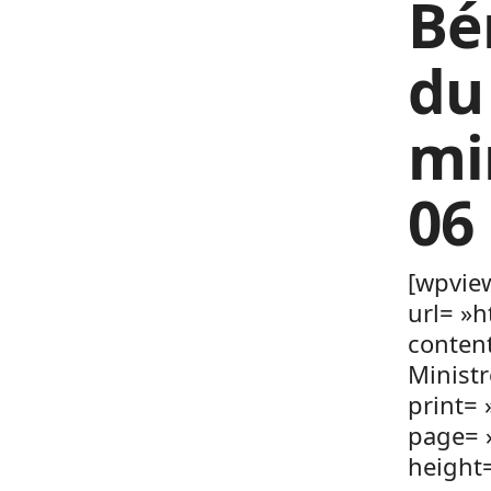
Bé
du
mi
06
[wpvie
url= »
conten
Minist
print= 
page= 
height=