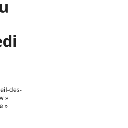
du
edi
il-des-
w »
e »