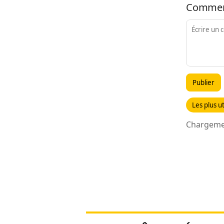
Commen
Publier
Les plus ut
Chargemen