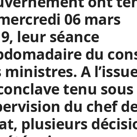
uvernement ont te
mercredi 06 mars
9, leur séance
bdomadaire du cons
 ministres. A l’issu
conclave tenu sous 
ervision du chef d
tat, plusieurs décis