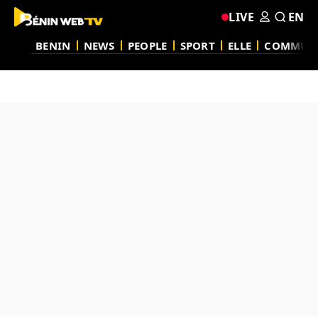
LIVE
EN
BENIN
NEWS
PEOPLE
SPORT
ELLE
COMMUN