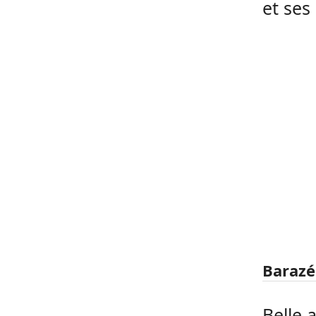
et se
Barazé
Belle 