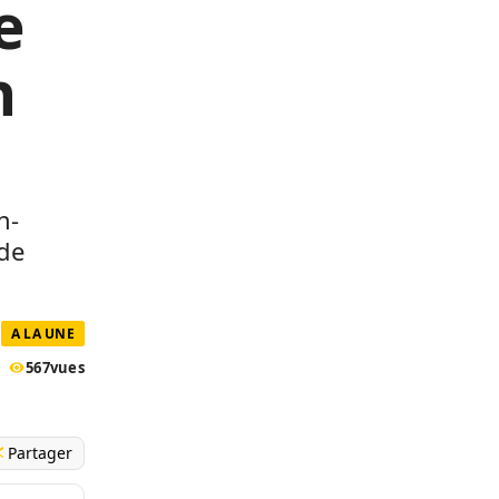
e
n
n-
de
A LA UNE
567
vues
Partager