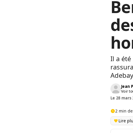
Be
de
ho
Il a ét
rassura
Adebay
Jean
Voir to
Le 28 mars 
2 min de
Lire pl