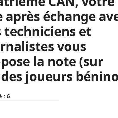
atrième CAN, votre
e après échange av
 techniciens et
rnalistes vous
pose la note
(sur
des joueurs bénino
é
:
6