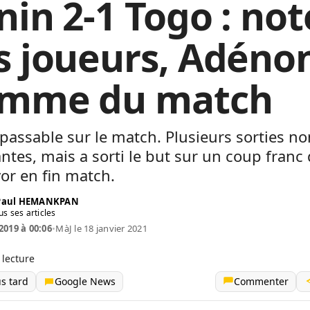
nin 2-1 Togo : not
s joueurs, Adéno
mme du match
é passable sur le match.
Plusieurs sorties no
ntes, mais a sorti le but sur un
coup franc
or
en fin match.
 Paul HEMANKPAN
us ses articles
2019 à 00:06
•
MàJ le 18 janvier 2021
 lecture
us tard
Google News
Commenter