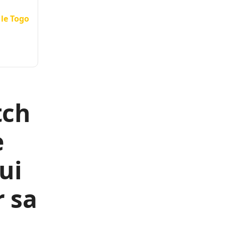
 le Togo
tch
e
ui
r sa