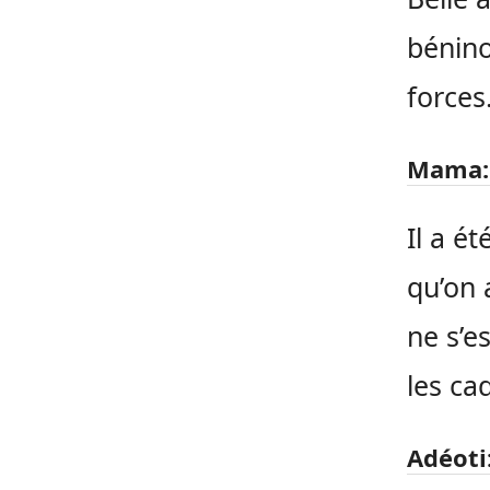
bénino
forces
Mama:
Il a ét
qu’on
ne s’e
les ca
Adéoti