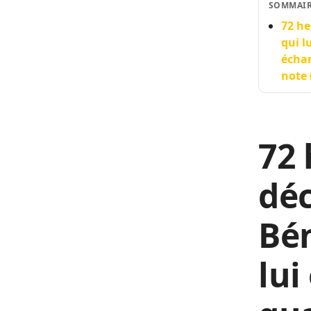
SOMMAI
72 he
qui l
échan
note 
72 
déc
Bén
lui