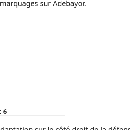
s marquages sur
Adebayor
.
:
6
adaptation sur le côté droit de la défen