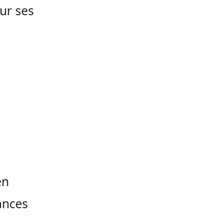
sur ses
en
lances