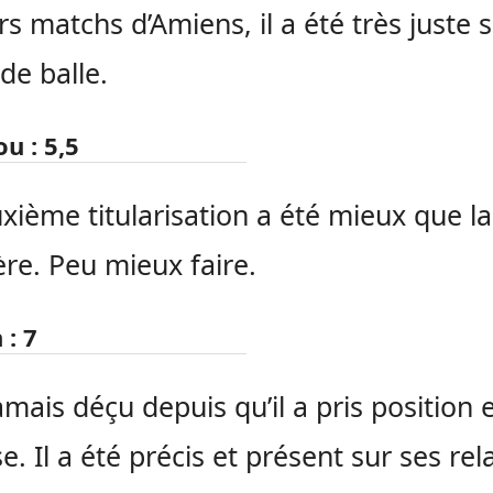
rs matchs d’Amiens, i
l a été très juste 
 de balle.
ou
:
5,5
xième titularisation a été mieux que la
re.
Peu mieux faire.
n
:
7
jamais déçu depuis qu’il a pris position 
e.
Il a été précis et présent sur ses re