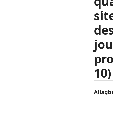
qu
sit
des
jou
pro
10)
Allagb