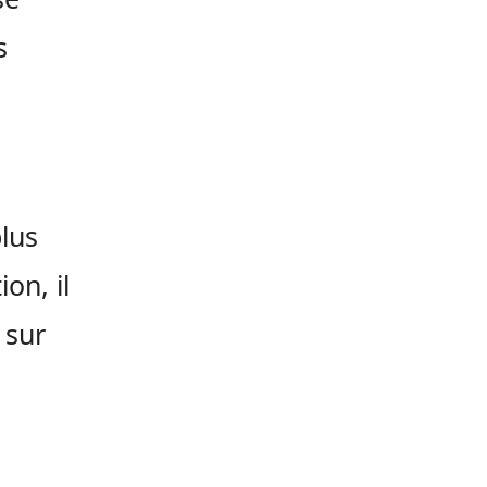
s
plus
on, il
 sur