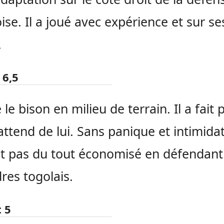
ise.
Il a joué avec expérience et sur se
.
6,5
é le bison en milieu de terrain.
Il a fait 
 attend
de
lui.
Sans panique et intimidati
st pas du tout économisé en défendant
dres togolais.
:
5