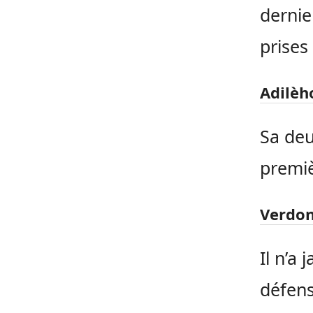
dernie
prises
Adilèh
Sa deu
premiè
Verdo
Il n’a 
défens