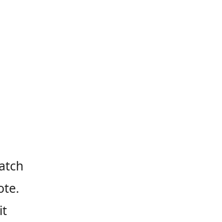
atch
ote.
it