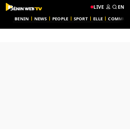
LIVE
EN
BENIN
NEWS
PEOPLE
SPORT
ELLE
COMMUN