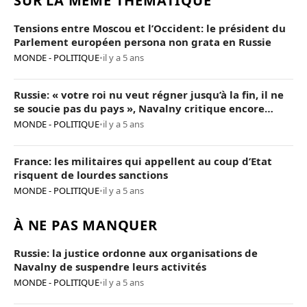
SUR LA MÊME THÉMATIQUE
Tensions entre Moscou et l’Occident: le président du
Parlement européen persona non grata en Russie
MONDE - POLITIQUE
•
il y a 5 ans
Russie: « votre roi nu veut régner jusqu’à la fin, il ne
se soucie pas du pays », Navalny critique encore
Poutine
MONDE - POLITIQUE
•
il y a 5 ans
France: les militaires qui appellent au coup d’Etat
risquent de lourdes sanctions
MONDE - POLITIQUE
•
il y a 5 ans
À NE PAS MANQUER
Russie: la justice ordonne aux organisations de
Navalny de suspendre leurs activités
MONDE - POLITIQUE
•
il y a 5 ans