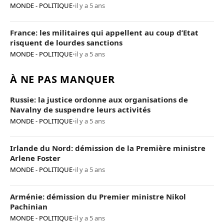
Poutine
MONDE - POLITIQUE
•
il y a 5 ans
France: les militaires qui appellent au coup d’Etat
risquent de lourdes sanctions
MONDE - POLITIQUE
•
il y a 5 ans
À NE PAS MANQUER
Russie: la justice ordonne aux organisations de
Navalny de suspendre leurs activités
MONDE - POLITIQUE
•
il y a 5 ans
Irlande du Nord: démission de la Première ministre
Arlene Foster
MONDE - POLITIQUE
•
il y a 5 ans
Arménie: démission du Premier ministre Nikol
Pachinian
MONDE - POLITIQUE
•
il y a 5 ans