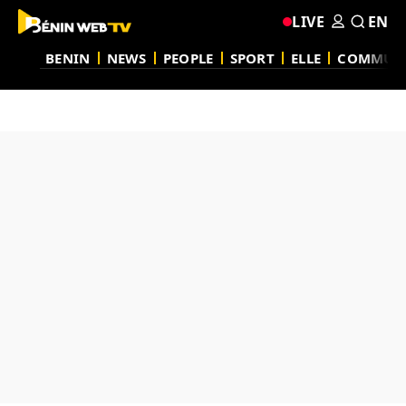
LIVE
EN
BENIN
NEWS
PEOPLE
SPORT
ELLE
COMMUN