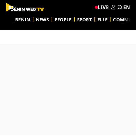
LIVE
EN
BENIN
NEWS
PEOPLE
SPORT
ELLE
COMMUN