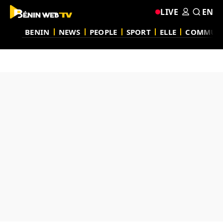
LIVE
EN
BENIN
NEWS
PEOPLE
SPORT
ELLE
COMMUN