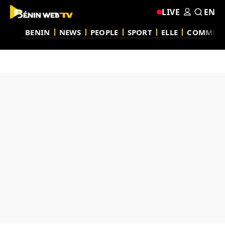
LIVE
EN
BENIN
NEWS
PEOPLE
SPORT
ELLE
COMMUN