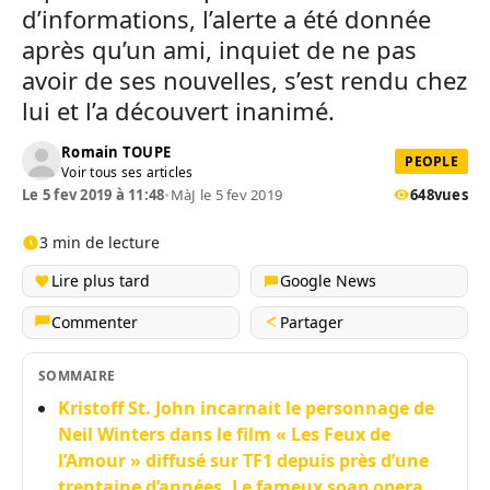
d’informations, l’alerte a été donnée
après qu’un ami, inquiet de ne pas
avoir de ses nouvelles, s’est rendu chez
lui et l’a découvert inanimé.
Romain TOUPE
PEOPLE
Voir tous ses articles
Le 5 fev 2019 à 11:48
•
MàJ le 5 fev 2019
648
vues
3 min de lecture
Lire plus tard
Google News
Commenter
Partager
SOMMAIRE
Kristoff St. John incarnait le personnage de
Neil Winters dans le film « Les Feux de
l’Amour » diffusé sur TF1 depuis près d’une
trentaine d’années. Le fameux soap opera