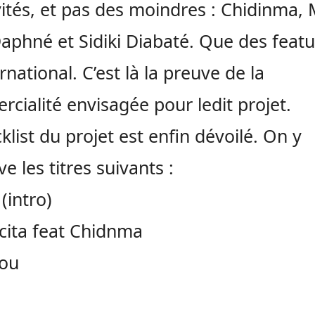
vités, et pas des moindres : Chidinma, 
Daphné et Sidiki Diabaté. Que des featu
ernational. C’est là la preuve de la
cialité envisagée pour ledit projet.
cklist du projet est enfin dévoilé. On y
e les titres suivants :
(intro)
ita feat Chidnma
you