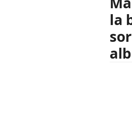
Mai
la 
sor
al