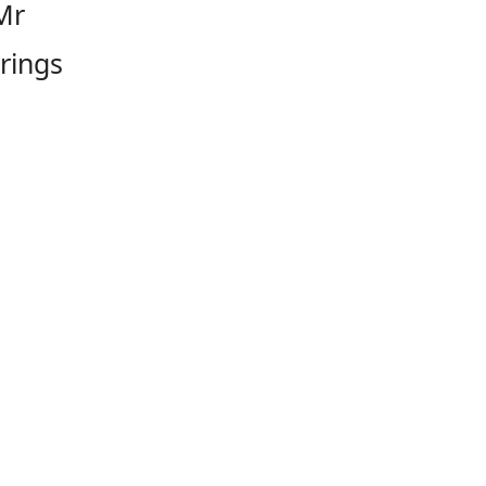
Mr
rings