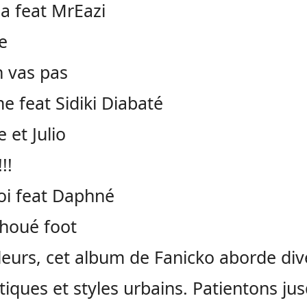
a feat MrEazi
e
n vas pas
me feat Sidiki Diabaté
 et Julio
!!
oi feat Daphné
houé foot
lleurs, cet album de Fanicko aborde div
iques et styles urbains. Patientons ju