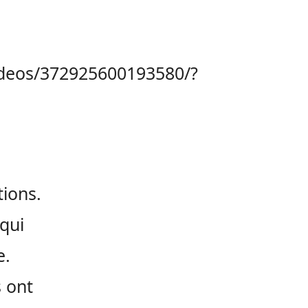
videos/372925600193580/?
tions.
 qui
e.
s ont