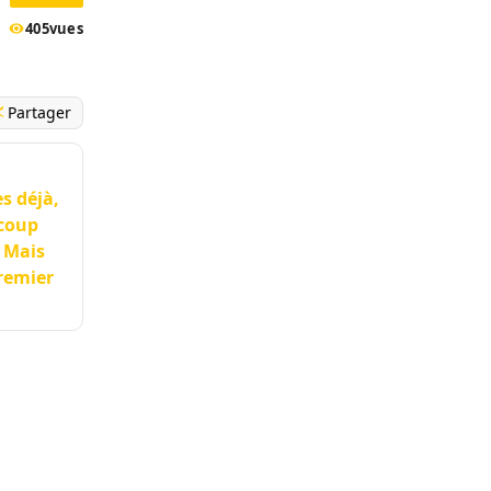
405
vues
Partager
s déjà,
ucoup
. Mais
premier