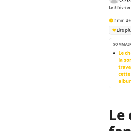
Voir to
Le 5 février
2 min de
Lire pl
SOMMAI
Le ch
la so
trava
cette
albu
Le 