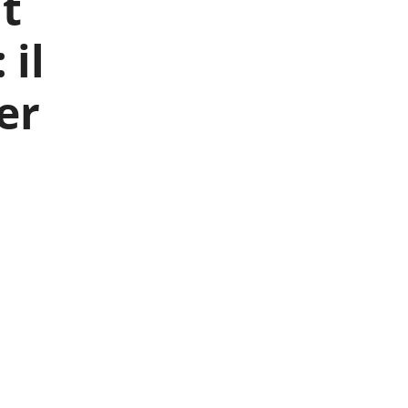
it
 il
er