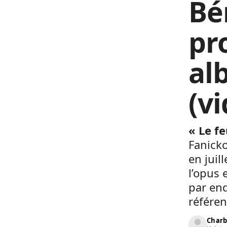
Bé
pr
al
(v
« Le fe
Fanicko
en juil
l’opus 
par end
référen
Charb