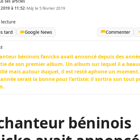
us ses articles
 2019 à 11:52
•
MàJ le 5 février 2019
 lecture
us tard
Google News
Commenter
RE
anteur béninois fanicko avait annoncé depuis des année
rtie de son premier album. Un album sur lequel il a bea
illé mais autour duquel, il est resté aphone un moment
 année serait la bonne pour l’artiste: il sortira son tout 
m.
chanteur béninois