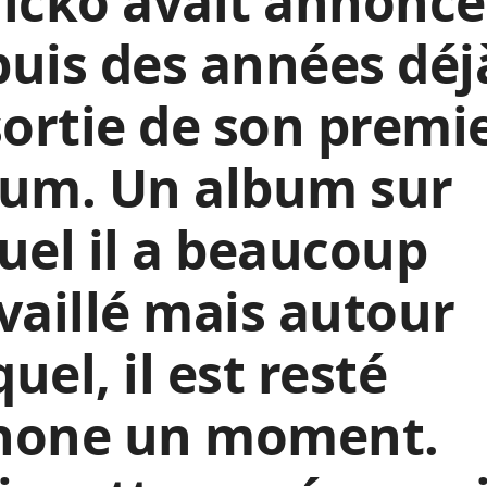
icko avait annoncé
uis des années déj
sortie de son premi
bum. Un album sur
uel il a beaucoup
vaillé mais autour
uel, il est resté
hone un moment.