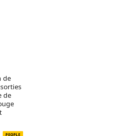
m de
 sorties
e de
rouge
t
PEOPLE