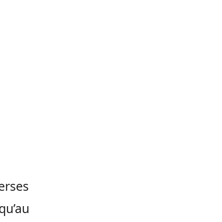
erses
squ’au