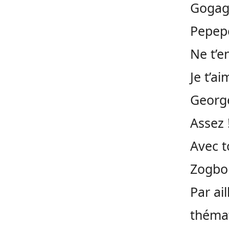
Gogag
Pepep
Ne t’e
Je t’ai
George
Assez !
Avec t
Zogbo
Par ai
thémat