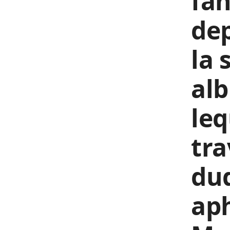
fan
dep
la 
al
leq
tra
duq
ap