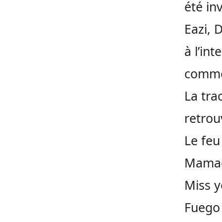
été in
Eazi, 
à l’int
commer
La tra
retrouv
Le feu 
Mamac
Miss 
Fuego