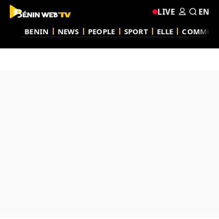
LIVE
EN
BENIN
NEWS
PEOPLE
SPORT
ELLE
COMMUN