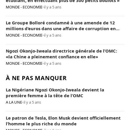
étudiant, en effectuant plus de 300 petits boulots »
MONDE - ECONOMIE
•
il y a 5 ans
Le Groupe Bolloré condamné à une amende de 12
millions d’euros dans une affaire de corruption en
Afrique
MONDE - ECONOMIE
•
il y a 5 ans
Ngozi Okonjo-Iweala directrice générale de l’OMC:
«la Chine a pleinement confiance en elle»
MONDE - ECONOMIE
•
il y a 5 ans
À NE PAS MANQUER
La Nigériane Ngozi Okonjo-Iweala devient la
première femme à la tête de l’OMC
A LA UNE
•
il y a 5 ans
Le patron de Tesla, Elon Musk devient officiellement
l’homme le plus riche du monde