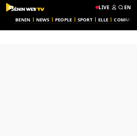
LIVE
EN
BENIN
NEWS
PEOPLE
SPORT
ELLE
COMMUN