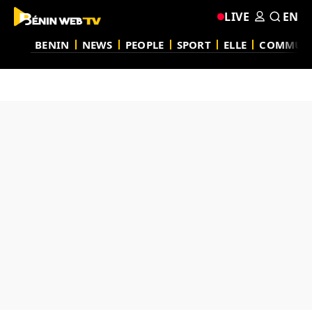
LIVE
EN
BENIN
NEWS
PEOPLE
SPORT
ELLE
COMMUN