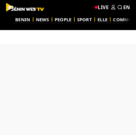
LIVE
EN
BENIN
NEWS
PEOPLE
SPORT
ELLE
COMMUN