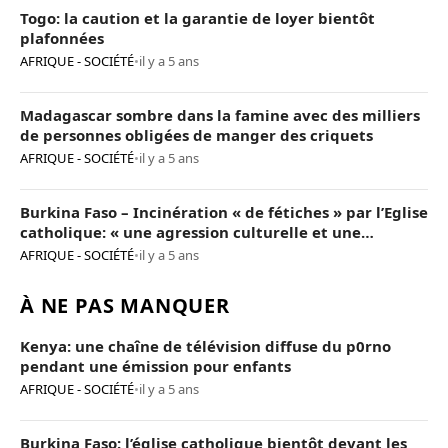
Togo: la caution et la garantie de loyer bientôt
plafonnées
AFRIQUE - SOCIÉTÉ
•
il y a 5 ans
Madagascar sombre dans la famine avec des milliers
de personnes obligées de manger des criquets
AFRIQUE - SOCIÉTÉ
•
il y a 5 ans
Burkina Faso – Incinération « de fétiches » par l’Eglise
catholique: « une agression culturelle et une
provocation de trop »
AFRIQUE - SOCIÉTÉ
•
il y a 5 ans
À NE PAS MANQUER
Kenya: une chaîne de télévision diffuse du p0rno
pendant une émission pour enfants
AFRIQUE - SOCIÉTÉ
•
il y a 5 ans
Burkina Faso: l’église catholique bientôt devant les