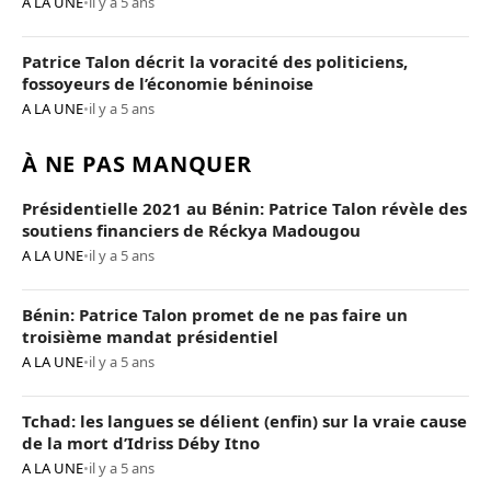
A LA UNE
•
il y a 5 ans
Patrice Talon décrit la voracité des politiciens,
fossoyeurs de l’économie béninoise
A LA UNE
•
il y a 5 ans
À NE PAS MANQUER
Présidentielle 2021 au Bénin: Patrice Talon révèle des
soutiens financiers de Réckya Madougou
A LA UNE
•
il y a 5 ans
Bénin: Patrice Talon promet de ne pas faire un
troisième mandat présidentiel
A LA UNE
•
il y a 5 ans
Tchad: les langues se délient (enfin) sur la vraie cause
de la mort d’Idriss Déby Itno
A LA UNE
•
il y a 5 ans