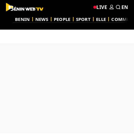
LIVE
EN
BENIN
NEWS
PEOPLE
SPORT
ELLE
COMMUN