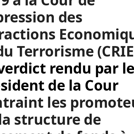
ression des
fractions Economiq
du Terrorisme (CRIE
verdict rendu par l
sident de la Cour
traint les promote
la structure de