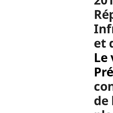
Rép
In
et 
Le 
Pré
con
de 