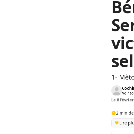
Bé
Ser
vi
se
1- Mèt
Cochi
Voir to
Le 8 février
2 min de
Lire pl