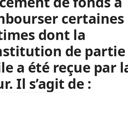
cement de fonds à
mbourser certaines
times dont la
stitution de partie
ile a été reçue par l
r. Il s’agit de :