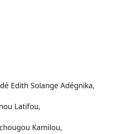
adé Edith Solange Adégnika,
nou Latifou,
échougou Kamilou,