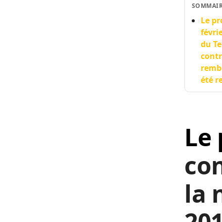
SOMMAI
Le pr
févri
du Te
contr
rembo
été r
Le 
co
la 
201