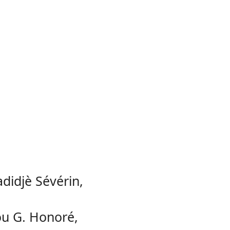
didjè Sévérin,
ou G. Honoré,