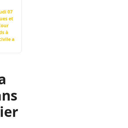
udi 07
ues et
Cour
ds à
ivile a
a
ans
ier