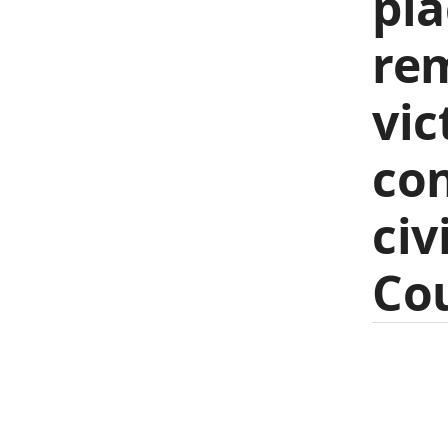
pla
re
vic
con
civ
Cou