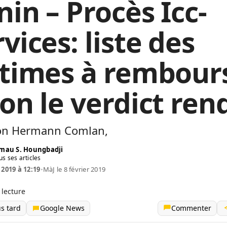
nin – Procès Icc-
vices: liste des
ctimes à rembour
lon le verdict ren
on Hermann Comlan,
mau S. Houngbadji
us ses articles
 2019 à 12:19
•
MàJ le 8 février 2019
 lecture
us tard
Google News
Commenter