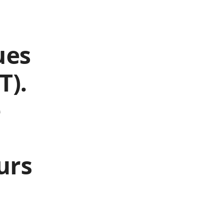
ues
T).
e
urs