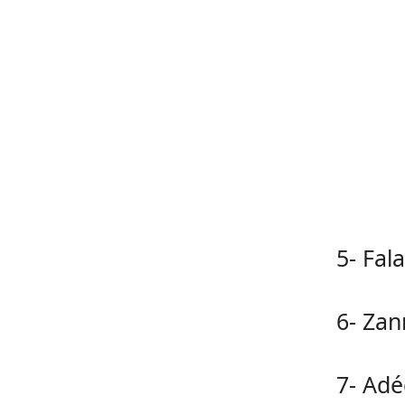
5- Fal
6- Zan
7- Ad