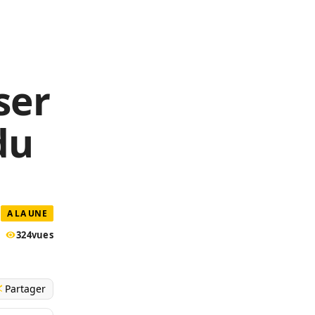
ser
du
A LA UNE
324
vues
Partager