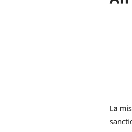
La mi
sancti