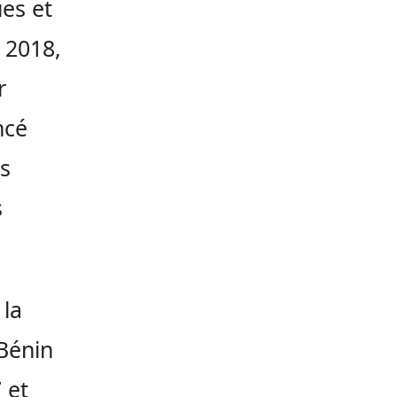
es et
 2018,
r
ncé
s
s
 la
Bénin
 et