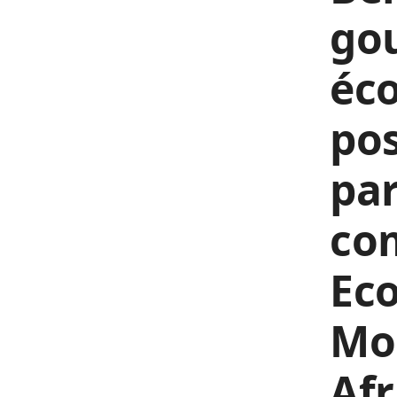
go
éc
pos
par
com
Ec
Mo
Af