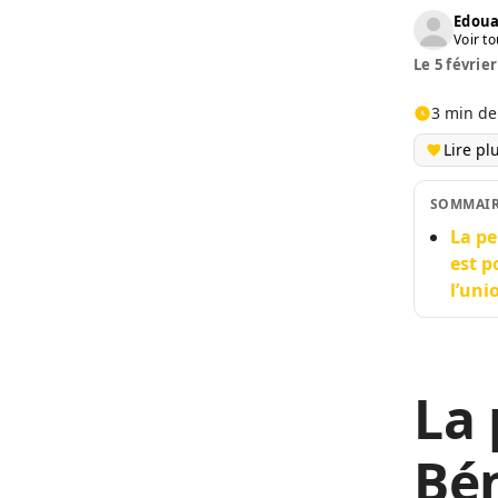
Edoua
Voir to
Le 5 février
3 min de
Lire pl
SOMMAI
La pe
est p
l’uni
La
Bén