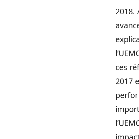
2018. 
avancé
explic
l’UEMO
ces ré
2017 e
perfor
import
l’UEMO
impact