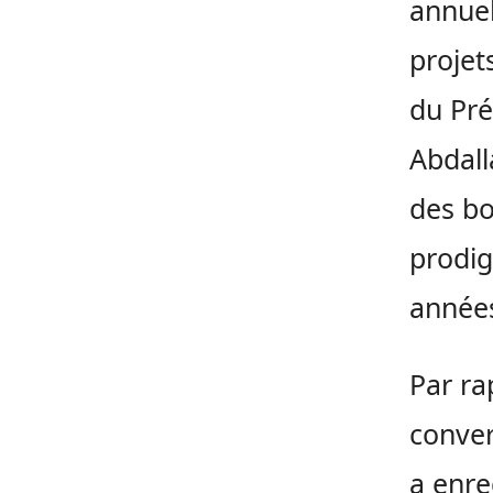
annuel
projet
du Pré
Abdall
des bo
prodig
année
Par ra
conver
a enre