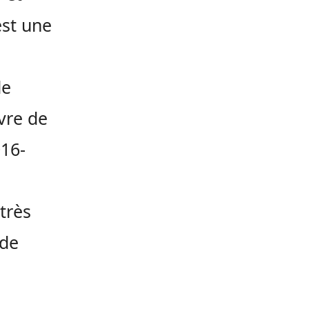
est une
de
vre de
016-
très
 de