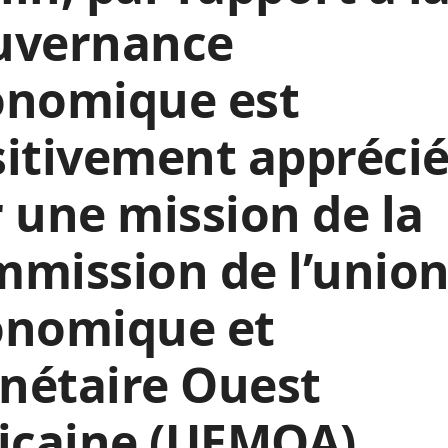
uvernance
onomique est
itivement appréci
 une mission de la
mission de l’unio
onomique et
nétaire Ouest
ricaine (UEMOA).