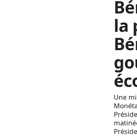
Bé
la
Bé
go
éc
Une mi
Monéta
Présid
matinée
Préside