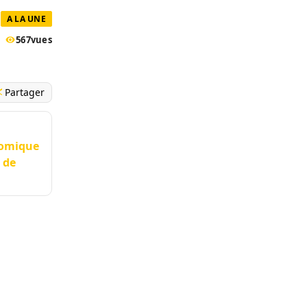
A LA UNE
567
vues
Partager
nomique
 de
a