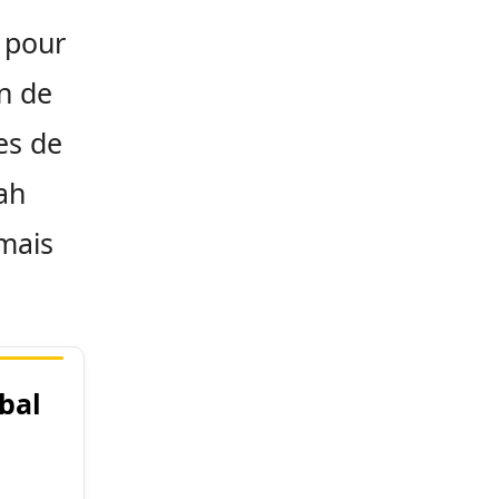
 pour
on de
es de
ah
mais
bal