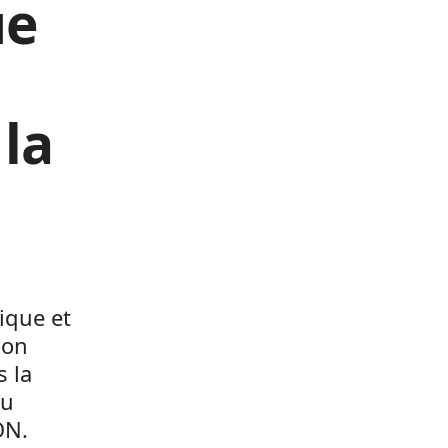
ue
 la
ique et
son
 la
du
ON.