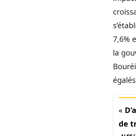
croiss
s’étab
7,6% e
la gou
Bouréi
égalés
«
D’
de t