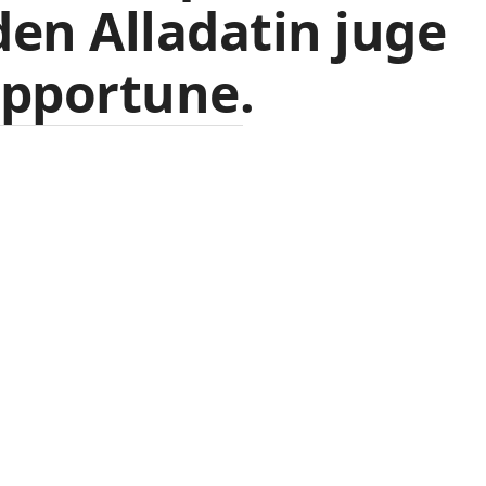
en Alladatin juge
opportune.