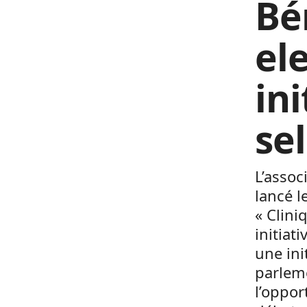
Bé
el
in
se
L’assoc
lancé l
« Clini
initiati
une ini
parleme
l’oppor