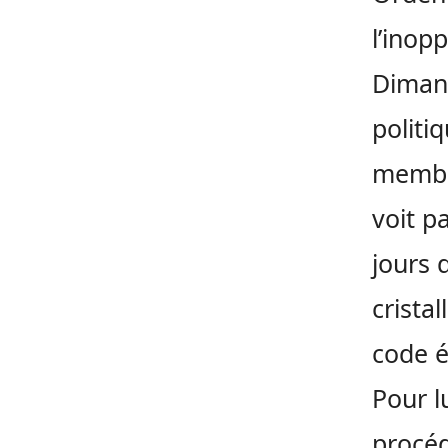
l’inopp
Dimanc
politi
membre
voit p
jours d
cristal
code é
Pour lu
procéd