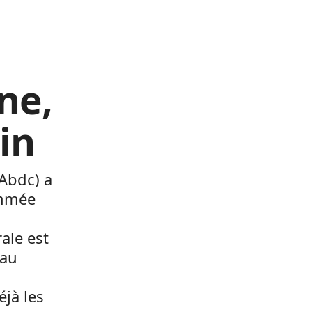
ne,
in
(Abdc) a
ommée
rale est
 au
éjà les