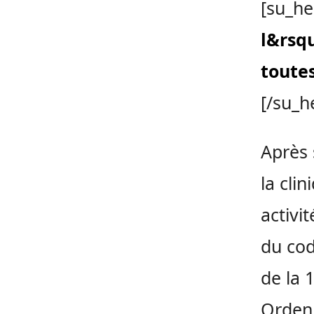
[su_he
l&rsqu
toutes
[/su_h
Après s
la cli
activit
du cod
de la 
Orden 