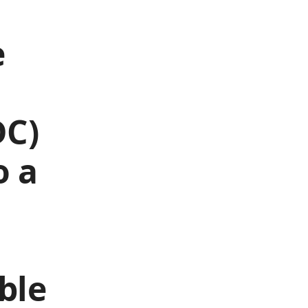
e
DC)
o a
ble