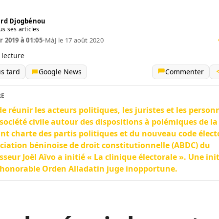
.
rd Djogbénou
us ses articles
r 2019 à 01:05
•
MàJ le 17 août 2020
 lecture
us tard
Google News
Commenter
RE
de réunir les acteurs politiques, les juristes et les person
 société civile autour des dispositions à polémiques de la 
nt charte des partis politiques et du nouveau code élect
ociation béninoise de droit constitutionnelle (ABDC) du
sseur Joël Aïvo a initié « La clinique électorale ». Une ini
’honorable Orden Alladatin juge inopportune.