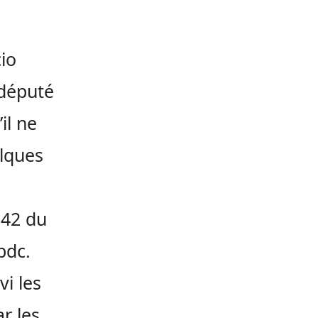
io
 député
il ne
elques
 242 du
bdc.
vi les
r les