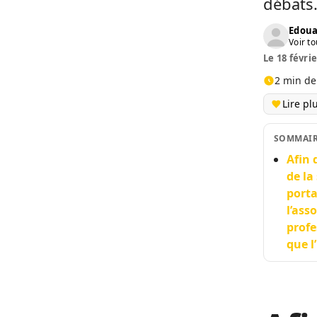
débats
Edoua
Voir to
Le 18 févrie
2 min de
Lire pl
SOMMAI
Afin 
de la
porta
l’ass
profe
que l