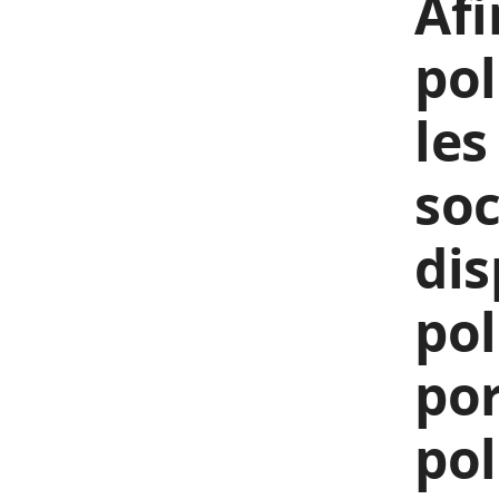
Afi
pol
les
soc
dis
pol
por
pol