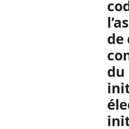
cod
l’a
de 
con
du 
ini
éle
ini