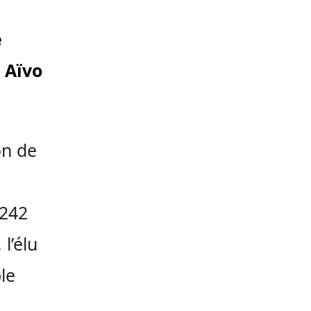
e
l Aïvo
on de
 242
l’élu
le