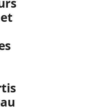
urs
 et
es
tis
eau