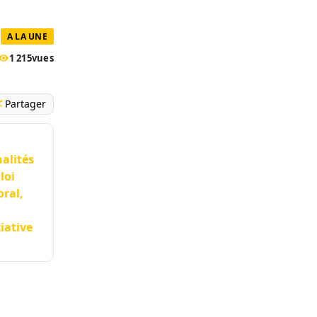
A LA UNE
1 215
vues
Partager
nalités
loi
oral,
tiative