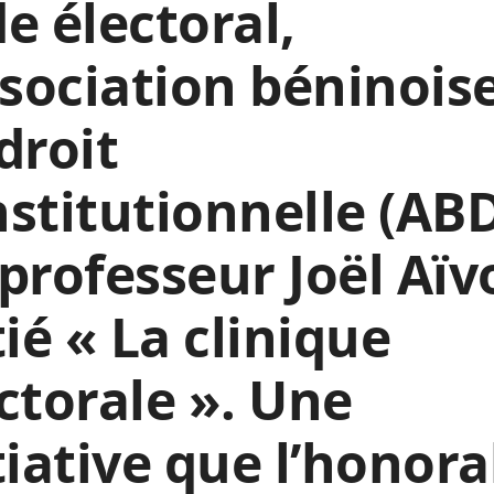
e électoral,
ssociation béninois
droit
stitutionnelle (AB
professeur Joël Aïv
tié « La clinique
ctorale ». Une
tiative que l’honora