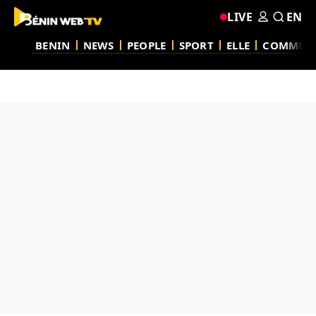
LIVE
EN
BENIN
NEWS
PEOPLE
SPORT
ELLE
COMMUN