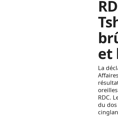
RD
Ts
br
et
La décl
Affaire
résulta
oreille
RDC. Le
du dos 
cinglan