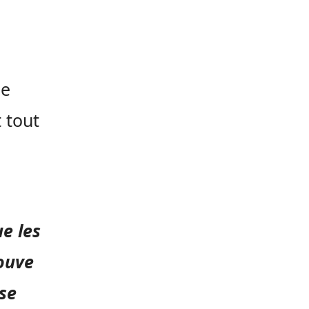
ne
t tout
ue les
rouve
 se