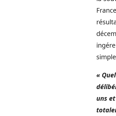
France
résult
décemb
ingére
simple
« Quel
délibé
uns et
totale