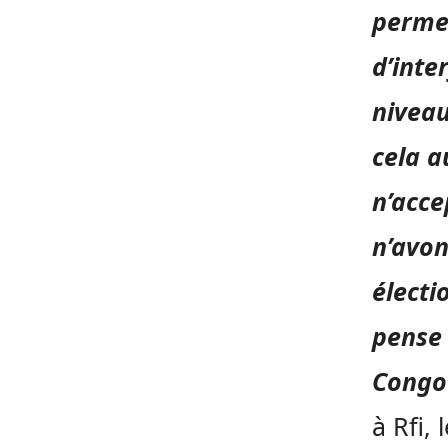
permet
d’inte
nivea
cela a
n’acce
n’avon
électi
pense 
Congo 
à Rfi,