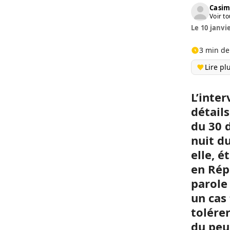
Casim
Voir to
Le 10 janvi
3 min de
Lire pl
L’inter
détails
du 30 
nuit du
elle, é
en Rép
parole
un cas
tolérer
du peu