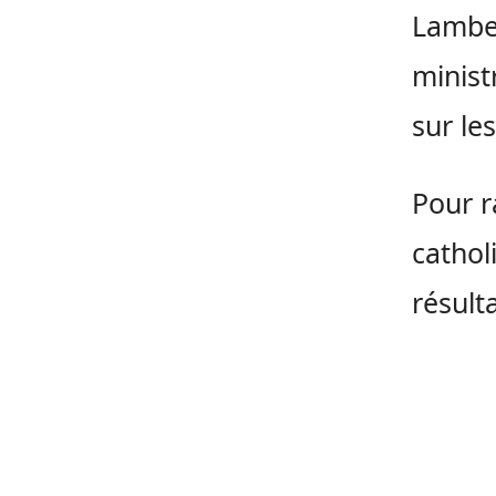
Lambe
minist
sur les
Pour r
cathol
résulta