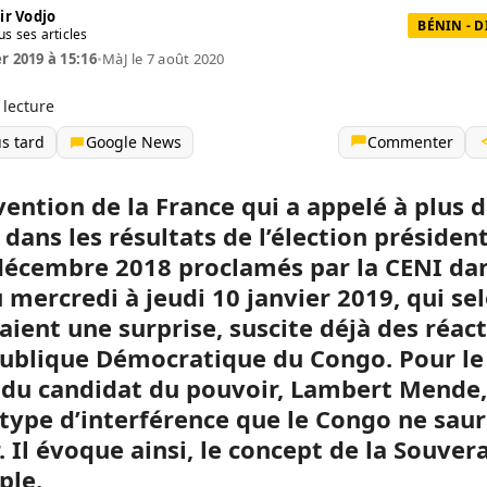
ir Vodjo
BÉNIN - 
us ses articles
er 2019 à 15:16
•
MàJ le 7 août 2020
 lecture
us tard
Google News
Commenter
vention de la France qui a appelé à plus 
 dans les résultats de l’élection président
décembre 2018 proclamés par la CENI dan
 mercredi à jeudi 10 janvier 2019, qui se
taient une surprise, suscite déjà des réac
ublique Démocratique du Congo. Pour le
 du candidat du pouvoir, Lambert Mende, 
 type d’interférence que le Congo ne saur
. Il évoque ainsi, le concept de la Souver
ple.