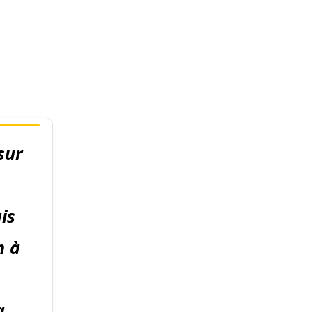
sur
is
n à
a