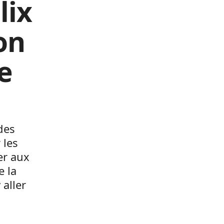
lix
on
e
des
 les
er aux
e la
aller