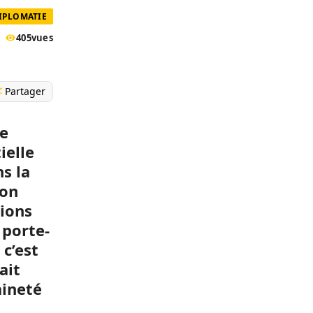
DIPLOMATIE
405
vues
Partager
de
ielle
s la
lon
tions
 porte-
c’est
ait
aineté