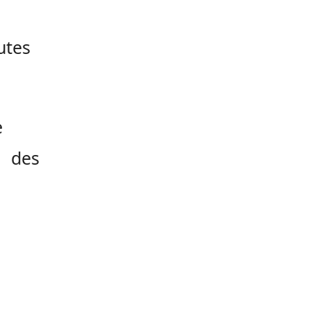
utes
e
, des