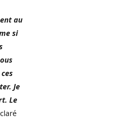
ment au
me si
s
Nous
 ces
er. Je
t. Le
claré