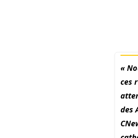
« No
ces 
atte
des 
CNew
cath