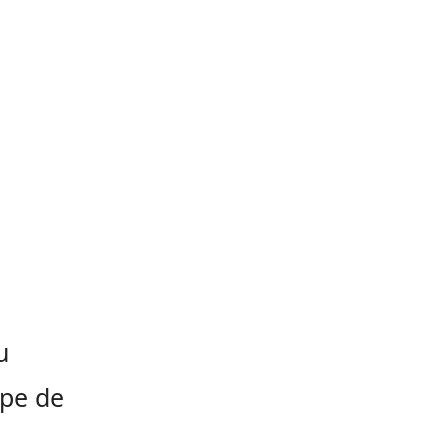
u
ipe de