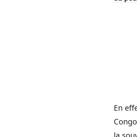
En eff
Congo 
la sou