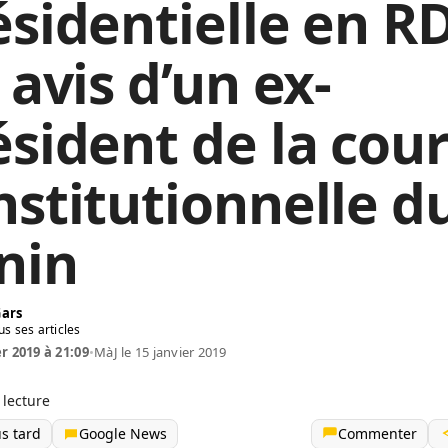
ésidentielle en R
 avis d’un ex-
ésident de la cou
nstitutionnelle d
nin
Gars
us ses articles
er 2019 à 21:09
•
MàJ le 15 janvier 2019
 lecture
us tard
Google News
Commenter