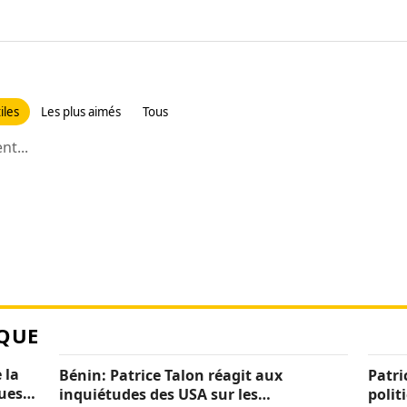
iles
Les plus aimés
Tous
t...
QUE
 la
Bénin: Patrice Talon réagit aux
Patri
ques
inquiétudes des USA sur les
polit