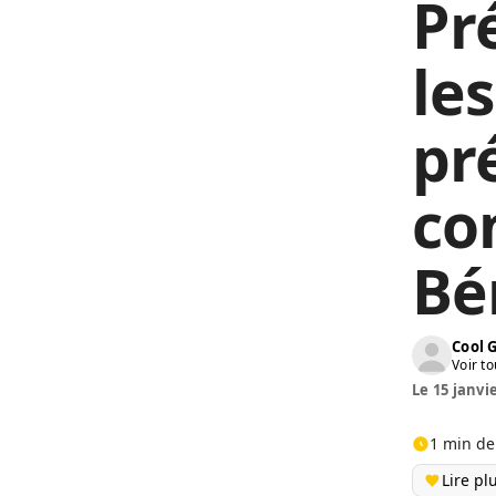
Pr
les
pr
co
Bé
Cool 
Voir to
Le 15 janvi
1 min de
Lire pl