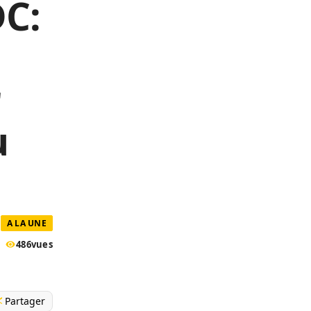
DC:
r
u
A LA UNE
486
vues
Partager