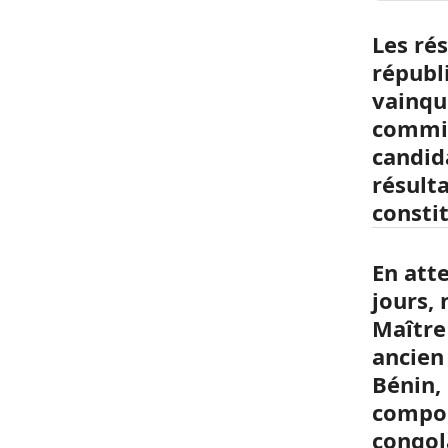
Les rés
républ
vainque
commis
candid
résult
consti
En att
jours,
Maître
ancien
Bénin,
compor
congol